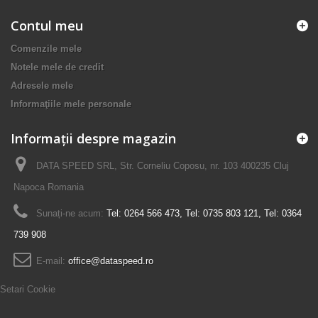
Contul meu
Comenzile mele
Notele mele de credit
Adresele mele
Informaţiile mele personale
Informații despre magazin
DATA SPEED SRL, Str. Corneliu Coposu, nr. 103 400235 Cluj
Napoca Romania
Sunați-ne acum:
Tel: 0264 566 473, Tel: 0735 803 121, Tel: 0364
739 908
E-mail:
office@dataspeed.ro
Setari Cookie