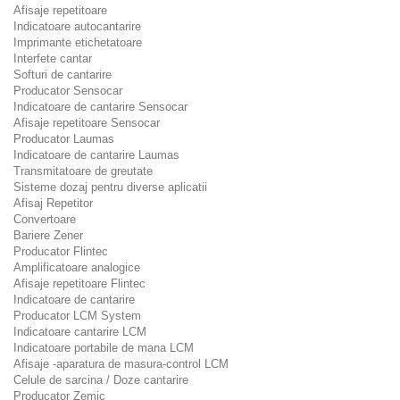
Afisaje repetitoare
Indicatoare autocantarire
Imprimante etichetatoare
Interfete cantar
Softuri de cantarire
Producator Sensocar
Indicatoare de cantarire Sensocar
Afisaje repetitoare Sensocar
Producator Laumas
Indicatoare de cantarire Laumas
Transmitatoare de greutate
Sisteme dozaj pentru diverse aplicatii
Afisaj Repetitor
Convertoare
Bariere Zener
Producator Flintec
Amplificatoare analogice
Afisaje repetitoare Flintec
Indicatoare de cantarire
Producator LCM System
Indicatoare cantarire LCM
Indicatoare portabile de mana LCM
Afisaje -aparatura de masura-control LCM
Celule de sarcina / Doze cantarire
Producator Zemic