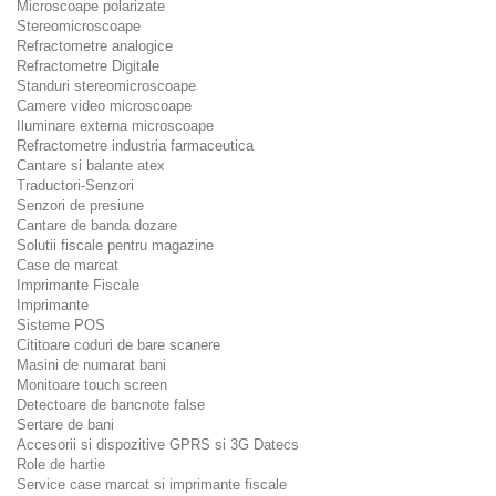
Microscoape polarizate
Stereomicroscoape
Refractometre analogice
Refractometre Digitale
Standuri stereomicroscoape
Camere video microscoape
Iluminare externa microscoape
Refractometre industria farmaceutica
Cantare si balante atex
Traductori-Senzori
Senzori de presiune
Cantare de banda dozare
Solutii fiscale pentru magazine
Case de marcat
Imprimante Fiscale
Imprimante
Sisteme POS
Cititoare coduri de bare scanere
Masini de numarat bani
Monitoare touch screen
Detectoare de bancnote false
Sertare de bani
Accesorii si dispozitive GPRS si 3G Datecs
Role de hartie
Service case marcat si imprimante fiscale