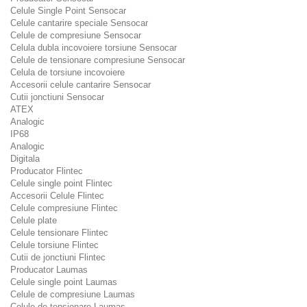
Celule Single Point Sensocar
Celule cantarire speciale Sensocar
Celule de compresiune Sensocar
Celula dubla incovoiere torsiune Sensocar
Celule de tensionare compresiune Sensocar
Celula de torsiune incovoiere
Accesorii celule cantarire Sensocar
Cutii jonctiuni Sensocar
ATEX
Analogic
IP68
Analogic
Digitala
Producator Flintec
Celule single point Flintec
Accesorii Celule Flintec
Celule compresiune Flintec
Celule plate
Celule tensionare Flintec
Celule torsiune Flintec
Cutii de jonctiuni Flintec
Producator Laumas
Celule single point Laumas
Celule de compresiune Laumas
Celule de tensionare Laumas