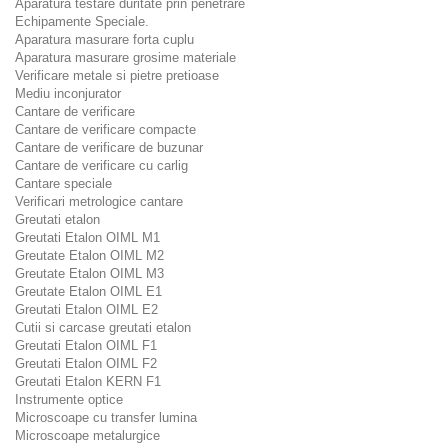
Aparatura testare duritate prin penetrare
Echipamente Speciale.
Aparatura masurare forta cuplu
Aparatura masurare grosime materiale
Verificare metale si pietre pretioase
Mediu inconjurator
Cantare de verificare
Cantare de verificare compacte
Cantare de verificare de buzunar
Cantare de verificare cu carlig
Cantare speciale
Verificari metrologice cantare
Greutati etalon
Greutati Etalon OIML M1
Greutate Etalon OIML M2
Greutate Etalon OIML M3
Greutate Etalon OIML E1
Greutati Etalon OIML E2
Cutii si carcase greutati etalon
Greutati Etalon OIML F1
Greutati Etalon OIML F2
Greutati Etalon KERN F1
Instrumente optice
Microscoape cu transfer lumina
Microscoape metalurgice