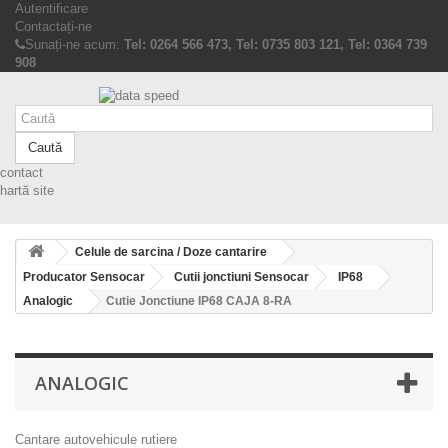
Autentificare
Contactați-ne
Sunați-ne acum:
Tel: 0264 566 473, Tel: 0735 803 121, Tel: 0364 739
908
Caută
contact
hartă site
Celule de sarcina / Doze cantarire
Producator Sensocar
Cutii jonctiuni Sensocar
IP68
Analogic
Cutie Jonctiune IP68 CAJA 8-RA
ANALOGIC
Cantare autovehicule rutiere