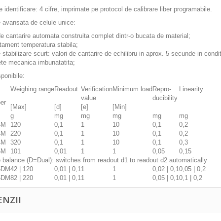
 identificare: 4 cifre, imprimate pe protocol de calibrare liber programabile.
 avansata de celule unice:
de cantarire automata construita complet dintr-o bucata de material;
ament temperatura stabila;
stabilizare scurt: valori de cantarire de echilibru in aprox. 5 secunde in condit
te mecanica imbunatatita;
ponibile:
Weighing range
Readout
Verification
Minimum load
Repro-
Linearity
value
ducibility
er
[Max]
[d]
[e]
[Min]
g
mg
mg
mg
mg
mg
4M
120
0,1
1
10
0,1
0,2
1
4M
220
0,1
1
10
0,1
0,2
1
4M
320
0,1
1
10
0,1
0,3
1
5M
101
0,01
1
1
0,05
0,15
1
 balance (D=Dual): switches from readout d1 to readout d2 automatically
5DM
42 | 120
0,01 | 0,1
1
1
0,02 | 0,1
0,05 | 0,2
1
5DM
82 | 220
0,01 | 0,1
1
1
0,05 | 0,1
0,1 | 0,2
ENZII