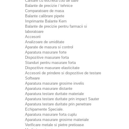
Cantare cu eticheta cod de bare
Balante de precizie / tehnice
Comparatoare de masa
Balante calibrare pipete
Imprimante Balante Kern
Balante de precizie pentru farmacii si
laboratoare
Accesorii
Analizoare de umiditate
Aparate de masura si control
Aparatura masurare forte
Dispozitive masurare forta
Standuri pentru masurare forta
Dispozitive masurare elasticitate
Accesorii de prindere si dispozitive de testare
Software
Aparatura masurare grosime invelis
Aparatura masurare distante
Aparatura testare duritate materiale
Aparatura testare duritate prin impact Sauter
Aparatura testare duritate prin penetrare
Echipamente Speciale.
Aparatura masurare forta cuplu
Aparatura masurare grosime materiale
Verificare metale si pietre pretioase