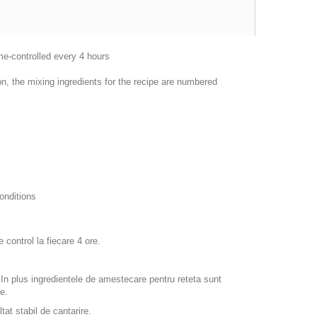
me-controlled every 4 hours
n, the mixing ingredients for the recipe are numbered
onditions
 control la fiecare 4 ore.
n plus ingredientele de amestecare pentru reteta sunt
re.
at stabil de cantarire.