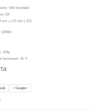
tarire: Otel inoxidabil
ive: DA
168 mm x 172 mm x 223
: 120000
a: 120g
 functionare: 30 °C
rta
uiţi
Google+
!