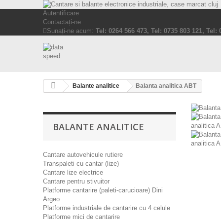
Autentificare
Contactați-ne
Sunați-ne acum:
Tel: 0264 566 473, Tel: 0735 803 121, Tel:
Balante analitice
Balanta analitica ABT
BALANTE ANALITICE
Cantare autovehicule rutiere
Transpaleti cu cantar (lize)
Cantare lize electrice
Cantare pentru stivuitor
Platforme cantarire (paleti-carucioare) Dini
Argeo
Platforme industriale de cantarire cu 4 celule
Platforme mici de cantarire