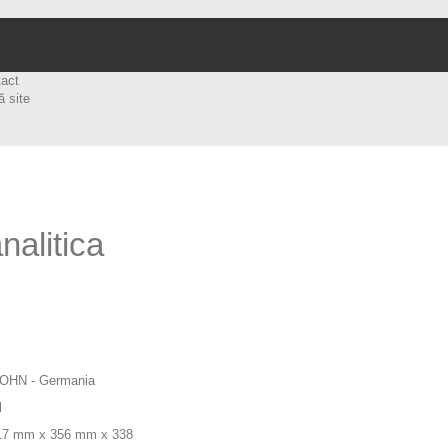
tact
ă site
nalitica
SOHN - Germania
l
217 mm x 356 mm x 338