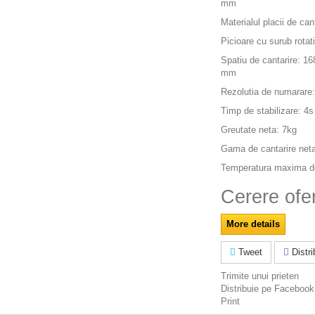
mm
Materialul placii de can
Picioare cu surub rotat
Spatiu de cantarire: 
mm
Rezolutia de numarare
Timp de stabilizare: 4s
Greutate neta: 7kg
Gama de cantarire net
Temperatura maxima de
Cerere ofe
More details
Tweet
Distrib
Trimite unui prieten
Distribuie pe Facebook
Print