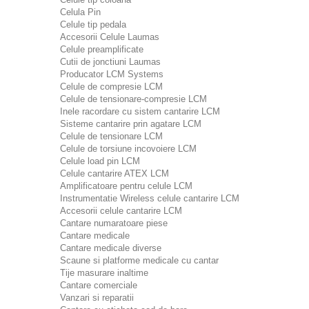
Celula Pin
Celule tip pedala
Accesorii Celule Laumas
Celule preamplificate
Cutii de jonctiuni Laumas
Producator LCM Systems
Celule de compresie LCM
Celule de tensionare-compresie LCM
Inele racordare cu sistem cantarire LCM
Sisteme cantarire prin agatare LCM
Celule de tensionare LCM
Celule de torsiune incovoiere LCM
Celule load pin LCM
Celule cantarire ATEX LCM
Amplificatoare pentru celule LCM
Instrumentatie Wireless celule cantarire LCM
Accesorii celule cantarire LCM
Cantare numaratoare piese
Cantare medicale
Cantare medicale diverse
Scaune si platforme medicale cu cantar
Tije masurare inaltime
Cantare comerciale
Vanzari si reparatii