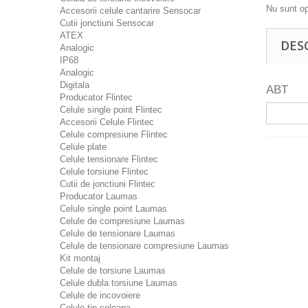
Nu sunt op
Accesorii celule cantarire Sensocar
Cutii jonctiuni Sensocar
ATEX
DES
Analogic
IP68
Analogic
Digitala
ABT
Producator Flintec
Celule single point Flintec
Accesorii Celule Flintec
Celule compresiune Flintec
Celule plate
Celule tensionare Flintec
Celule torsiune Flintec
Cutii de jonctiuni Flintec
Producator Laumas
Celule single point Laumas
Celule de compresiune Laumas
Celule de tensionare Laumas
Celule de tensionare compresiune Laumas
Kit montaj
Celule de torsiune Laumas
Celule dubla torsiune Laumas
Celule de incovoiere
Celule tip coloana