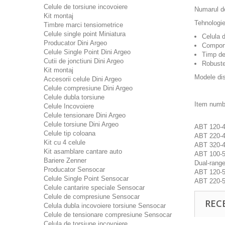
Celule de torsiune incovoiere
Numarul de
Kit montaj
Tehnologie
Timbre marci tensiometrice
Celule single point Miniatura
Celula 
Producator Dini Argeo
Comport
Celule Single Point Dini Argeo
Timp de 
Cutii de jonctiuni Dini Argeo
Robuste
Kit montaj
Modele dis
Accesorii celule Dini Argeo
Celule compresiune Dini Argeo
Celule dubla torsiune
Item numb
Celule Incovoiere
Celule tensionare Dini Argeo
Celule torsiune Dini Argeo
ABT 120-
Celule tip coloana
ABT 220-
Kit cu 4 celule
ABT 320-
Kit asamblare cantare auto
ABT 100-
Bariere Zenner
Dual-range
Producator Sensocar
ABT 120-
Celule Single Point Sensocar
ABT 220-
Celule cantarire speciale Sensocar
Celule de compresiune Sensocar
REC
Celula dubla incovoiere torsiune Sensocar
Celule de tensionare compresiune Sensocar
Celula de torsiune incovoiere