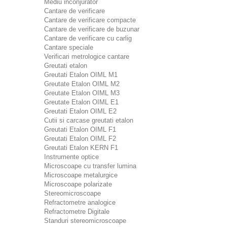
Mediu inconjurator
Cantare de verificare
Cantare de verificare compacte
Cantare de verificare de buzunar
Cantare de verificare cu carlig
Cantare speciale
Verificari metrologice cantare
Greutati etalon
Greutati Etalon OIML M1
Greutate Etalon OIML M2
Greutate Etalon OIML M3
Greutate Etalon OIML E1
Greutati Etalon OIML E2
Cutii si carcase greutati etalon
Greutati Etalon OIML F1
Greutati Etalon OIML F2
Greutati Etalon KERN F1
Instrumente optice
Microscoape cu transfer lumina
Microscoape metalurgice
Microscoape polarizate
Stereomicroscoape
Refractometre analogice
Refractometre Digitale
Standuri stereomicroscoape