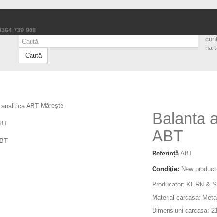
 0364 739 908
con
hart
Caută
Mărește
Balanta a
ABT
Referință
ABT
Condiție:
New product
Producator: KERN & 
Material carcasa: Meta
Dimensiuni carcasa: 