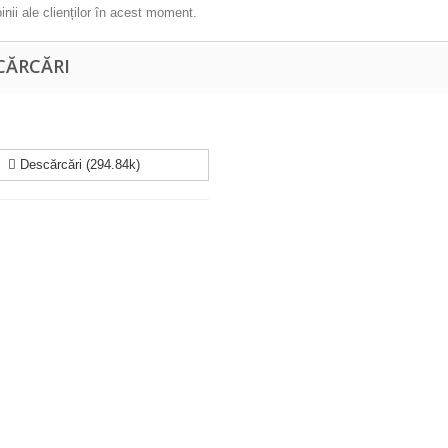
inii ale clienților în acest moment.
CĂRCĂRI
Descărcări (294.84k)