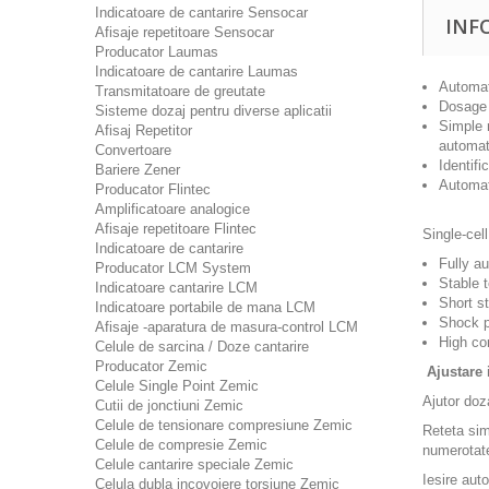
Indicatoare de cantarire Sensocar
INF
Afisaje repetitoare Sensocar
Producator Laumas
Indicatoare de cantarire Laumas
Automat
Transmitatoare de greutate
Dosage a
Sisteme dozaj pentru diverse aplicatii
Simple 
Afisaj Repetitor
automat
Convertoare
Identifi
Bariere Zener
Automat
Producator Flintec
Amplificatoare analogice
Afisaje repetitoare Flintec
Single-cel
Indicatoare de cantarire
Fully a
Producator LCM System
Stable 
Indicatoare cantarire LCM
Short st
Indicatoare portabile de mana LCM
Shock p
Afisaje -aparatura de masura-control LCM
High co
Celule de sarcina / Doze cantarire
Producator Zemic
Ajustare
Celule Single Point Zemic
Ajutor doza
Cutii de jonctiuni Zemic
Celule de tensionare compresiune Zemic
Reteta sim
Celule de compresie Zemic
numerotate
Celule cantarire speciale Zemic
Iesire aut
Celula dubla incovoiere torsiune Zemic