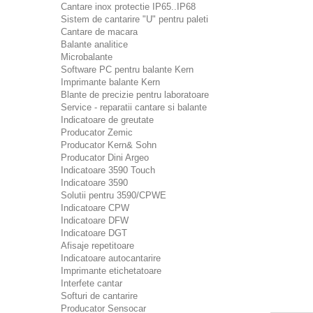
Cantare inox protectie IP65..IP68
Sistem de cantarire "U" pentru paleti
Cantare de macara
Balante analitice
Microbalante
Software PC pentru balante Kern
Imprimante balante Kern
Blante de precizie pentru laboratoare
Service - reparatii cantare si balante
Indicatoare de greutate
Producator Zemic
Producator Kern& Sohn
Producator Dini Argeo
Indicatoare 3590 Touch
Indicatoare 3590
Solutii pentru 3590/CPWE
Indicatoare CPW
Indicatoare DFW
Indicatoare DGT
Afisaje repetitoare
Indicatoare autocantarire
Imprimante etichetatoare
Interfete cantar
Softuri de cantarire
Producator Sensocar