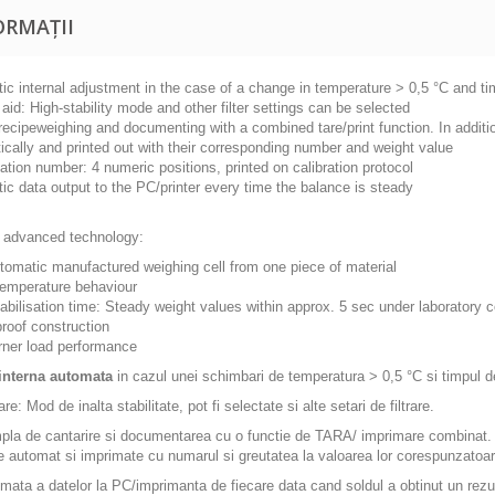
ORMAȚII
ic internal adjustment in the case of a change in temperature > 0,5 °C and ti
id: High-stability mode and other filter settings can be selected
recipeweighing and documenting with a combined tare/print function. In additio
ically and printed out with their corresponding number and weight value
cation number: 4 numeric positions, printed on calibration protocol
ic data output to the PC/printer every time the balance is steady
l advanced technology:
utomatic manufactured weighing cell from one piece of material
temperature behaviour
abilisation time: Steady weight values within approx. 5 sec under laboratory c
roof construction
rner load performance
 interna automata
in cazul unei schimbari de temperatura > 0,5 °C si timpul de
re: Mod de inalta stabilitate, pot fi selectate si alte setari de filtrare.
pla de cantarire si documentarea cu o functie de TARA/ imprimare combinat. I
 automat si imprimate cu numarul si greutatea la valoarea lor corespunzatoa
omata a datelor la PC/imprimanta de fiecare data cand soldul a obtinut un rezult