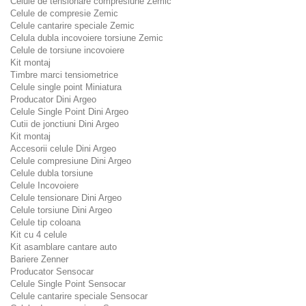
Celule de tensionare compresiune Zemic
Celule de compresie Zemic
Celule cantarire speciale Zemic
Celula dubla incovoiere torsiune Zemic
Celule de torsiune incovoiere
Kit montaj
Timbre marci tensiometrice
Celule single point Miniatura
Producator Dini Argeo
Celule Single Point Dini Argeo
Cutii de jonctiuni Dini Argeo
Kit montaj
Accesorii celule Dini Argeo
Celule compresiune Dini Argeo
Celule dubla torsiune
Celule Incovoiere
Celule tensionare Dini Argeo
Celule torsiune Dini Argeo
Celule tip coloana
Kit cu 4 celule
Kit asamblare cantare auto
Bariere Zenner
Producator Sensocar
Celule Single Point Sensocar
Celule cantarire speciale Sensocar