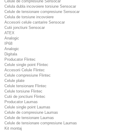
Celule de compresiune Sensocar
Celula dubla incovoiere torsiune Sensocar
Celule de tensionare compresiune Sensocar
Celula de torsiune incovoiere
Accesorii celule cantarire Sensocar
Cutii jonctiuni Sensocar
ATEX
Analogic
IP68
Analogic
Digitala
Producator Flintec
Celule single point Flintec
Accesorii Celule Flintec
Celule compresiune Flintec
Celule plate
Celule tensionare Flintec
Celule torsiune Flintec
Cutii de jonctiuni Flintec
Producator Laumas
Celule single point Laumas
Celule de compresiune Laumas
Celule de tensionare Laumas
Celule de tensionare compresiune Laumas
Kit montaj