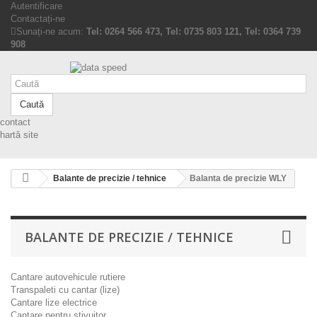
Autentificare
Contactați-ne
Sunați-ne acum:
Tel: 0264 566 473, Tel: 0735 803 121, Tel: 0364 739
908
Caută
contact
hartă site
Balante de precizie / tehnice
Balanta de precizie WLY
BALANTE DE PRECIZIE / TEHNICE
Cantare autovehicule rutiere
Transpaleti cu cantar (lize)
Cantare lize electrice
Cantare pentru stivuitor