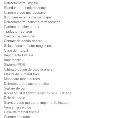
Refractometre Digitale
Standuri stereomicroscoape
Camere video microscoape
Iluminare externa microscoape
Refractometre industria farmaceutica
Cantare si balante atex
Traductori-Senzori
Senzori de presiune
Cantare de banda dozare
Solutii fiscale pentru magazine
Case de marcat
Imprimante Fiscale
Imprimante
Sisteme POS
Cititoare coduri de bare scanere
Masini de numarat bani
Monitoare touch screen
Detectoare de bancnote false
Sertare de bani
Accesorii si dispozitive GPRS si 3G Datecs
Role de hartie
Service case marcat si imprimante fiscale
Vanzari si service
Case de marcat fiscale
Cantare laborator