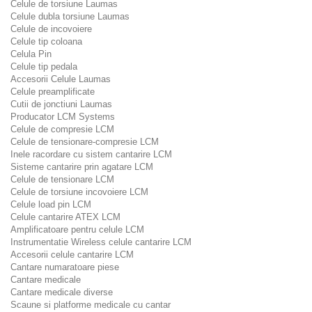
Celule de torsiune Laumas
Celule dubla torsiune Laumas
Celule de incovoiere
Celule tip coloana
Celula Pin
Celule tip pedala
Accesorii Celule Laumas
Celule preamplificate
Cutii de jonctiuni Laumas
Producator LCM Systems
Celule de compresie LCM
Celule de tensionare-compresie LCM
Inele racordare cu sistem cantarire LCM
Sisteme cantarire prin agatare LCM
Celule de tensionare LCM
Celule de torsiune incovoiere LCM
Celule load pin LCM
Celule cantarire ATEX LCM
Amplificatoare pentru celule LCM
Instrumentatie Wireless celule cantarire LCM
Accesorii celule cantarire LCM
Cantare numaratoare piese
Cantare medicale
Cantare medicale diverse
Scaune si platforme medicale cu cantar