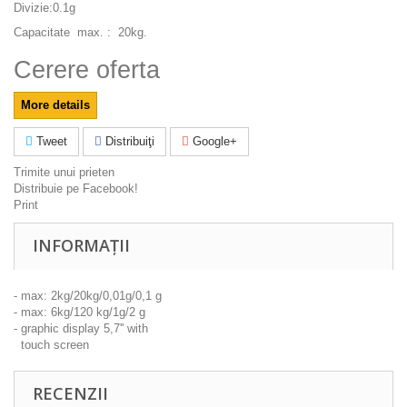
Divizie:0.1g
Capacitate max. : 20kg.
Cerere oferta
More details
Tweet
Distribuiţi
Google+
Trimite unui prieten
Distribuie pe Facebook!
Print
INFORMAȚII
- max: 2kg/20kg/0,01g/0,1 g
- max: 6kg/120 kg/1g/2 g
- graphic display 5,7'' with
touch screen
RECENZII