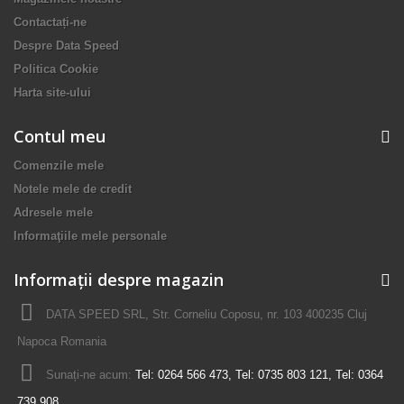
Contactați-ne
Despre Data Speed
Politica Cookie
Harta site-ului
Contul meu
Comenzile mele
Notele mele de credit
Adresele mele
Informaţiile mele personale
Informații despre magazin
DATA SPEED SRL, Str. Corneliu Coposu, nr. 103 400235 Cluj
Napoca Romania
Sunați-ne acum:
Tel: 0264 566 473, Tel: 0735 803 121, Tel: 0364
739 908