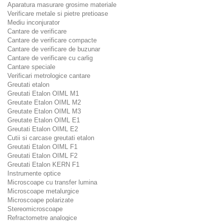
Aparatura masurare grosime materiale
Verificare metale si pietre pretioase
Mediu inconjurator
Cantare de verificare
Cantare de verificare compacte
Cantare de verificare de buzunar
Cantare de verificare cu carlig
Cantare speciale
Verificari metrologice cantare
Greutati etalon
Greutati Etalon OIML M1
Greutate Etalon OIML M2
Greutate Etalon OIML M3
Greutate Etalon OIML E1
Greutati Etalon OIML E2
Cutii si carcase greutati etalon
Greutati Etalon OIML F1
Greutati Etalon OIML F2
Greutati Etalon KERN F1
Instrumente optice
Microscoape cu transfer lumina
Microscoape metalurgice
Microscoape polarizate
Stereomicroscoape
Refractometre analogice