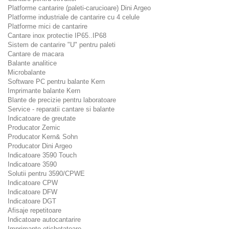
Platforme cantarire (paleti-carucioare) Dini Argeo
Platforme industriale de cantarire cu 4 celule
Platforme mici de cantarire
Cantare inox protectie IP65..IP68
Sistem de cantarire "U" pentru paleti
Cantare de macara
Balante analitice
Microbalante
Software PC pentru balante Kern
Imprimante balante Kern
Blante de precizie pentru laboratoare
Service - reparatii cantare si balante
Indicatoare de greutate
Producator Zemic
Producator Kern& Sohn
Producator Dini Argeo
Indicatoare 3590 Touch
Indicatoare 3590
Solutii pentru 3590/CPWE
Indicatoare CPW
Indicatoare DFW
Indicatoare DGT
Afisaje repetitoare
Indicatoare autocantarire
Imprimante etichetatoare