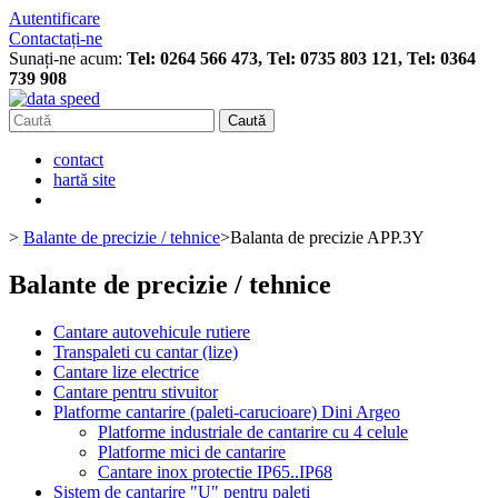
Autentificare
Contactați-ne
Sunați-ne acum:
Tel: 0264 566 473, Tel: 0735 803 121, Tel: 0364
739 908
Caută
contact
hartă site
>
Balante de precizie / tehnice
>
Balanta de precizie APP.3Y
Balante de precizie / tehnice
Cantare autovehicule rutiere
Transpaleti cu cantar (lize)
Cantare lize electrice
Cantare pentru stivuitor
Platforme cantarire (paleti-carucioare) Dini Argeo
Platforme industriale de cantarire cu 4 celule
Platforme mici de cantarire
Cantare inox protectie IP65..IP68
Sistem de cantarire "U" pentru paleti