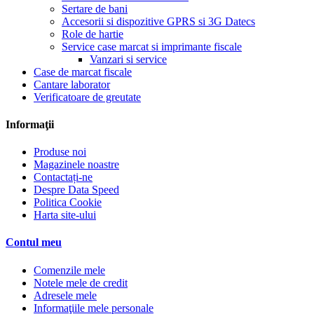
Sertare de bani
Accesorii si dispozitive GPRS si 3G Datecs
Role de hartie
Service case marcat si imprimante fiscale
Vanzari si service
Case de marcat fiscale
Cantare laborator
Verificatoare de greutate
Informaţii
Produse noi
Magazinele noastre
Contactați-ne
Despre Data Speed
Politica Cookie
Harta site-ului
Contul meu
Comenzile mele
Notele mele de credit
Adresele mele
Informaţiile mele personale