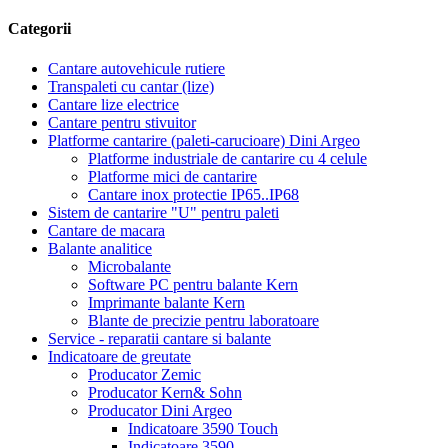
Categorii
Cantare autovehicule rutiere
Transpaleti cu cantar (lize)
Cantare lize electrice
Cantare pentru stivuitor
Platforme cantarire (paleti-carucioare) Dini Argeo
Platforme industriale de cantarire cu 4 celule
Platforme mici de cantarire
Cantare inox protectie IP65..IP68
Sistem de cantarire "U" pentru paleti
Cantare de macara
Balante analitice
Microbalante
Software PC pentru balante Kern
Imprimante balante Kern
Blante de precizie pentru laboratoare
Service - reparatii cantare si balante
Indicatoare de greutate
Producator Zemic
Producator Kern& Sohn
Producator Dini Argeo
Indicatoare 3590 Touch
Indicatoare 3590