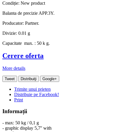
Condiție:
New product
Balanta de precizie APP.3Y.
Producator: Partner.
Divizie: 0.01 g
Capacitate max. : 50 k g.
Cerere oferta
More details
Tweet
Distribuiţi
Google+
Trimite unui prieten
Distribuie pe Facebook!
Print
Informații
- max: 50 kg / 0,1 g
- graphic display 5,7'' with