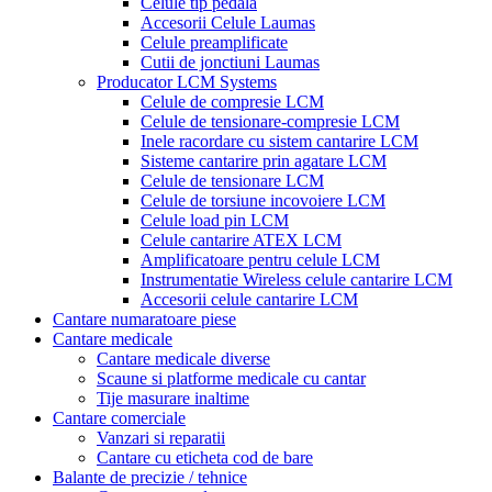
Celule tip pedala
Accesorii Celule Laumas
Celule preamplificate
Cutii de jonctiuni Laumas
Producator LCM Systems
Celule de compresie LCM
Celule de tensionare-compresie LCM
Inele racordare cu sistem cantarire LCM
Sisteme cantarire prin agatare LCM
Celule de tensionare LCM
Celule de torsiune incovoiere LCM
Celule load pin LCM
Celule cantarire ATEX LCM
Amplificatoare pentru celule LCM
Instrumentatie Wireless celule cantarire LCM
Accesorii celule cantarire LCM
Cantare numaratoare piese
Cantare medicale
Cantare medicale diverse
Scaune si platforme medicale cu cantar
Tije masurare inaltime
Cantare comerciale
Vanzari si reparatii
Cantare cu eticheta cod de bare
Balante de precizie / tehnice