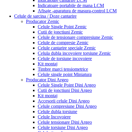
Indicatoare cantarire LCM
Indicatoare portabile de mana LCM
Afisaje -aparatura de masura-control LCM
Celule de sarcina / Doze cantarire
Producator Zemic
Celule Single Point Zemic
Cutii de jonctiuni Zemic
Celule de tensionare compresiune Zemic
Celule de compresie Zemic
Celule cantarire speciale Zemic
Celula dubla incovoiere torsiune Zemic
Celule de torsiune incovoiere
Kit montaj
Timbre marci tensiometrice
Celule single point Miniatura
Producator Dini Argeo
Celule Single Point Dini Argeo
Cutii de jonctiuni Dini Argeo
Kit montaj
Accesorii celule Dini Argeo
Celule compresiune Dini Argeo
Celule dubla torsiune
Celule Incovoiere
Celule tensionare Dini Argeo
Celule torsiune Dini Argeo