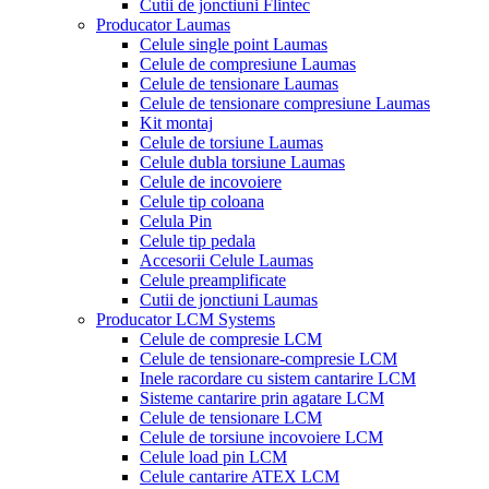
Cutii de jonctiuni Flintec
Producator Laumas
Celule single point Laumas
Celule de compresiune Laumas
Celule de tensionare Laumas
Celule de tensionare compresiune Laumas
Kit montaj
Celule de torsiune Laumas
Celule dubla torsiune Laumas
Celule de incovoiere
Celule tip coloana
Celula Pin
Celule tip pedala
Accesorii Celule Laumas
Celule preamplificate
Cutii de jonctiuni Laumas
Producator LCM Systems
Celule de compresie LCM
Celule de tensionare-compresie LCM
Inele racordare cu sistem cantarire LCM
Sisteme cantarire prin agatare LCM
Celule de tensionare LCM
Celule de torsiune incovoiere LCM
Celule load pin LCM
Celule cantarire ATEX LCM