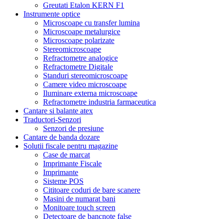
Greutati Etalon KERN F1
Instrumente optice
Microscoape cu transfer lumina
Microscoape metalurgice
Microscoape polarizate
Stereomicroscoape
Refractometre analogice
Refractometre Digitale
Standuri stereomicroscoape
Camere video microscoape
Iluminare externa microscoape
Refractometre industria farmaceutica
Cantare si balante atex
Traductori-Senzori
Senzori de presiune
Cantare de banda dozare
Solutii fiscale pentru magazine
Case de marcat
Imprimante Fiscale
Imprimante
Sisteme POS
Cititoare coduri de bare scanere
Masini de numarat bani
Monitoare touch screen
Detectoare de bancnote false