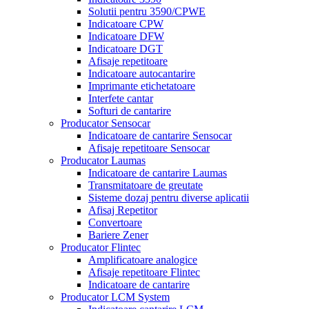
Solutii pentru 3590/CPWE
Indicatoare CPW
Indicatoare DFW
Indicatoare DGT
Afisaje repetitoare
Indicatoare autocantarire
Imprimante etichetatoare
Interfete cantar
Softuri de cantarire
Producator Sensocar
Indicatoare de cantarire Sensocar
Afisaje repetitoare Sensocar
Producator Laumas
Indicatoare de cantarire Laumas
Transmitatoare de greutate
Sisteme dozaj pentru diverse aplicatii
Afisaj Repetitor
Convertoare
Bariere Zener
Producator Flintec
Amplificatoare analogice
Afisaje repetitoare Flintec
Indicatoare de cantarire
Producator LCM System