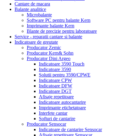
Cantare de macara
Balante analitice
Microbalante
Software PC pentru balante Kern
Imprimante balante Kern
Blante de precizie pentru laboratoare
Service - reparatii cantare si balante
Indicatoare de greutate
Producator Zemic
Producator Kern& Sohn
Producator Dini Argeo
Indicatoare 3590 Touch
Indicatoare 3590
Solutii pentru 3590/CPWE
Indicatoare CPW
Indicatoare DFW
Indicatoare DGT
Afisaje repetitoare
Indicatoare autocantarire
Imprimante etichetatoare
Interfete cantar
Softuri de cantarire
Producator Sensocar
Indicatoare de cantarire Sensocar
Afisaje repetitoare Sensocar