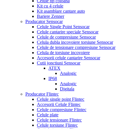
Celule tip coloana
Kit cu 4 celule
Kit asamblare cantare auto
Bariere Zenner
Producator Sensocar
Celule Single Point Sensocar
Celule cantarire speciale Sensocar
Celule de compresiune Sensocar
Celula dubla incovoiere torsiune Sensocar
Celule de tensionare compresiune Sensocar
Celula de torsiune incovoiere
Accesorii celule cantarire Sensocar
Cutii jonctiuni Sensocar
ATEX
Analogic
IP68
Analogic
Digitala
Producator Flintec
Celule single point Flintec
Accesorii Celule Flintec
Celule compresiune Flintec
Celule plate
Celule tensionare Flintec
Celule torsiune Flintec