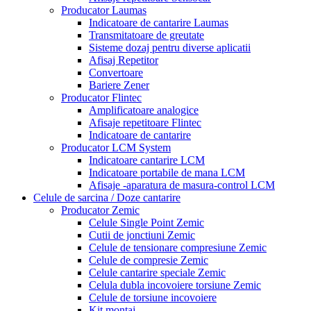
Producator Laumas
Indicatoare de cantarire Laumas
Transmitatoare de greutate
Sisteme dozaj pentru diverse aplicatii
Afisaj Repetitor
Convertoare
Bariere Zener
Producator Flintec
Amplificatoare analogice
Afisaje repetitoare Flintec
Indicatoare de cantarire
Producator LCM System
Indicatoare cantarire LCM
Indicatoare portabile de mana LCM
Afisaje -aparatura de masura-control LCM
Celule de sarcina / Doze cantarire
Producator Zemic
Celule Single Point Zemic
Cutii de jonctiuni Zemic
Celule de tensionare compresiune Zemic
Celule de compresie Zemic
Celule cantarire speciale Zemic
Celula dubla incovoiere torsiune Zemic
Celule de torsiune incovoiere
Kit montaj