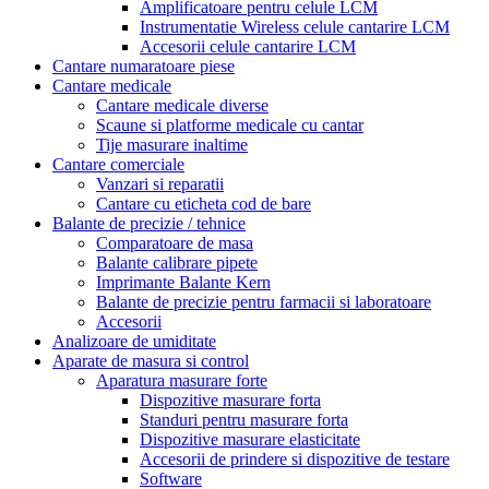
Amplificatoare pentru celule LCM
Instrumentatie Wireless celule cantarire LCM
Accesorii celule cantarire LCM
Cantare numaratoare piese
Cantare medicale
Cantare medicale diverse
Scaune si platforme medicale cu cantar
Tije masurare inaltime
Cantare comerciale
Vanzari si reparatii
Cantare cu eticheta cod de bare
Balante de precizie / tehnice
Comparatoare de masa
Balante calibrare pipete
Imprimante Balante Kern
Balante de precizie pentru farmacii si laboratoare
Accesorii
Analizoare de umiditate
Aparate de masura si control
Aparatura masurare forte
Dispozitive masurare forta
Standuri pentru masurare forta
Dispozitive masurare elasticitate
Accesorii de prindere si dispozitive de testare
Software