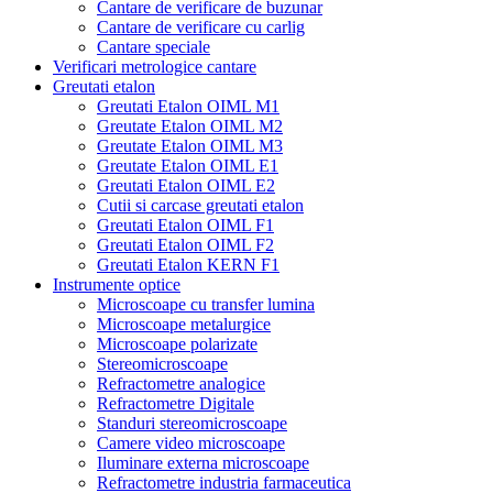
Cantare de verificare de buzunar
Cantare de verificare cu carlig
Cantare speciale
Verificari metrologice cantare
Greutati etalon
Greutati Etalon OIML M1
Greutate Etalon OIML M2
Greutate Etalon OIML M3
Greutate Etalon OIML E1
Greutati Etalon OIML E2
Cutii si carcase greutati etalon
Greutati Etalon OIML F1
Greutati Etalon OIML F2
Greutati Etalon KERN F1
Instrumente optice
Microscoape cu transfer lumina
Microscoape metalurgice
Microscoape polarizate
Stereomicroscoape
Refractometre analogice
Refractometre Digitale
Standuri stereomicroscoape
Camere video microscoape
Iluminare externa microscoape
Refractometre industria farmaceutica