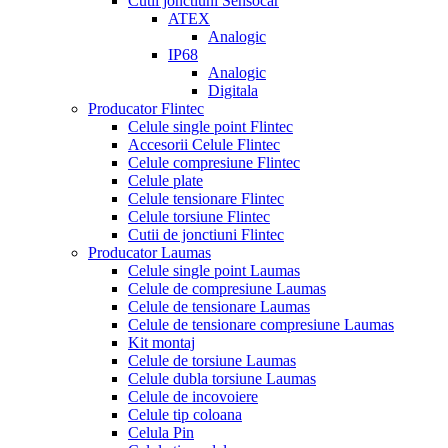
Cutii jonctiuni Sensocar
ATEX
Analogic
IP68
Analogic
Digitala
Producator Flintec
Celule single point Flintec
Accesorii Celule Flintec
Celule compresiune Flintec
Celule plate
Celule tensionare Flintec
Celule torsiune Flintec
Cutii de jonctiuni Flintec
Producator Laumas
Celule single point Laumas
Celule de compresiune Laumas
Celule de tensionare Laumas
Celule de tensionare compresiune Laumas
Kit montaj
Celule de torsiune Laumas
Celule dubla torsiune Laumas
Celule de incovoiere
Celule tip coloana
Celula Pin