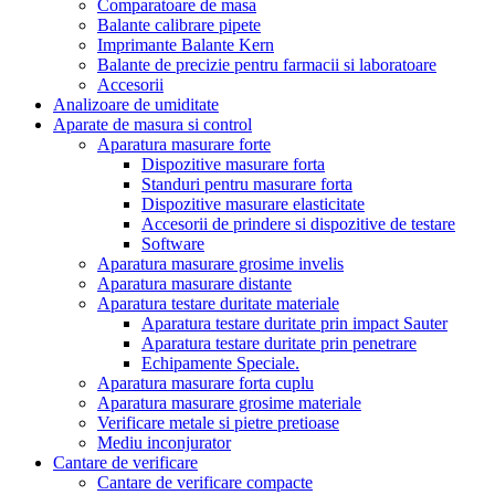
Comparatoare de masa
Balante calibrare pipete
Imprimante Balante Kern
Balante de precizie pentru farmacii si laboratoare
Accesorii
Analizoare de umiditate
Aparate de masura si control
Aparatura masurare forte
Dispozitive masurare forta
Standuri pentru masurare forta
Dispozitive masurare elasticitate
Accesorii de prindere si dispozitive de testare
Software
Aparatura masurare grosime invelis
Aparatura masurare distante
Aparatura testare duritate materiale
Aparatura testare duritate prin impact Sauter
Aparatura testare duritate prin penetrare
Echipamente Speciale.
Aparatura masurare forta cuplu
Aparatura masurare grosime materiale
Verificare metale si pietre pretioase
Mediu inconjurator
Cantare de verificare
Cantare de verificare compacte