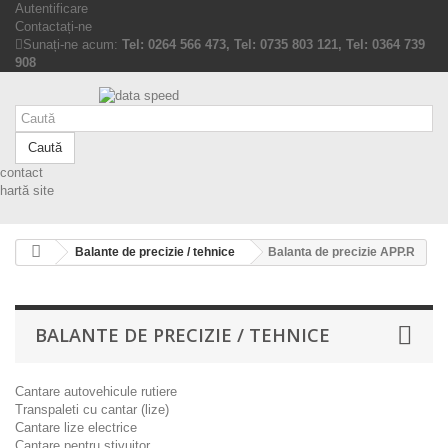
Autentificare
Contactați-ne
Sunați-ne acum:
Tel: 0264 566 473, Tel: 0735 803 121, Tel: 0364 739
908
Caută
contact
hartă site
Balante de precizie / tehnice
Balanta de precizie APP.R
BALANTE DE PRECIZIE / TEHNICE
Cantare autovehicule rutiere
Transpaleti cu cantar (lize)
Cantare lize electrice
Cantare pentru stivuitor