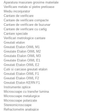
Aparatura masurare grosime materiale
Verificare metale si pietre pretioase
Mediu inconjurator
Cantare de verificare
Cantare de verificare compacte
Cantare de verificare de buzunar
Cantare de verificare cu carlig
Cantare speciale
Verificari metrologice cantare
Greutati etalon
Greutati Etalon OIML M1
Greutate Etalon OIML M2
Greutate Etalon OIML M3
Greutate Etalon OIML E1
Greutati Etalon OIML E2
Cutii si carcase greutati etalon
Greutati Etalon OIML F1
Greutati Etalon OIML F2
Greutati Etalon KERN F1
Instrumente optice
Microscoape cu transfer lumina
Microscoape metalurgice
Microscoape polarizate
Stereomicroscoape
Refractometre analogice