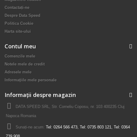
Contactați-ne
Despre Data Speed
Politica Cookie
Harta site-ului
Contul meu
Comenzile mele
Notele mele de credit
Adresele mele
Informaţiile mele personale
Informații despre magazin
DATA SPEED SRL, Str. Corneliu Coposu, nr. 103 400235 Cluj
Napoca Romania
Sunați-ne acum:
Tel: 0264 566 473, Tel: 0735 803 121, Tel: 0364
739 908