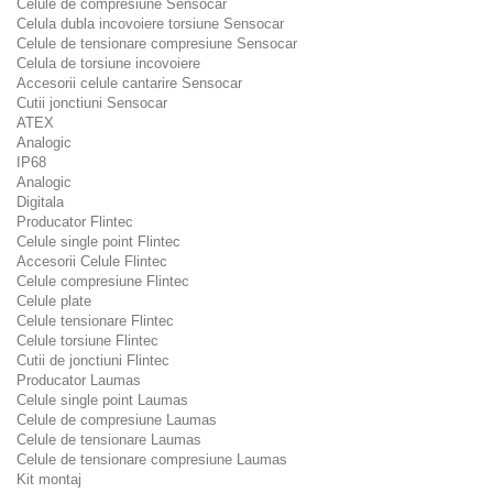
Celule de compresiune Sensocar
Celula dubla incovoiere torsiune Sensocar
Celule de tensionare compresiune Sensocar
Celula de torsiune incovoiere
Accesorii celule cantarire Sensocar
Cutii jonctiuni Sensocar
ATEX
Analogic
IP68
Analogic
Digitala
Producator Flintec
Celule single point Flintec
Accesorii Celule Flintec
Celule compresiune Flintec
Celule plate
Celule tensionare Flintec
Celule torsiune Flintec
Cutii de jonctiuni Flintec
Producator Laumas
Celule single point Laumas
Celule de compresiune Laumas
Celule de tensionare Laumas
Celule de tensionare compresiune Laumas
Kit montaj