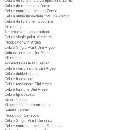
Celule de tensionare compresiune Zemic
Celule de compresie Zemic
Celule cantarire speciale Zemic
Celula dubla incovoiere torsiune Zemic
Celule de torsiune incovoiere
Kit montaj
Timbre marci tensiometrice
Celule single point Miniatura
Producator Dini Argeo
Celule Single Point Dini Argeo
Cutii de jonctiuni Dini Argeo
Kit montaj
Accesorii celule Dini Argeo
Celule compresiune Dini Argeo
Celule dubla torsiune
Celule Incovoiere
Celule tensionare Dini Argeo
Celule torsiune Dini Argeo
Celule tip coloana
Kit cu 4 celule
Kit asamblare cantare auto
Bariere Zenner
Producator Sensocar
Celule Single Point Sensocar
Celule cantarire speciale Sensocar