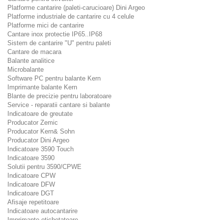
Platforme cantarire (paleti-carucioare) Dini Argeo
Platforme industriale de cantarire cu 4 celule
Platforme mici de cantarire
Cantare inox protectie IP65..IP68
Sistem de cantarire "U" pentru paleti
Cantare de macara
Balante analitice
Microbalante
Software PC pentru balante Kern
Imprimante balante Kern
Blante de precizie pentru laboratoare
Service - reparatii cantare si balante
Indicatoare de greutate
Producator Zemic
Producator Kern& Sohn
Producator Dini Argeo
Indicatoare 3590 Touch
Indicatoare 3590
Solutii pentru 3590/CPWE
Indicatoare CPW
Indicatoare DFW
Indicatoare DGT
Afisaje repetitoare
Indicatoare autocantarire
Imprimante etichetatoare