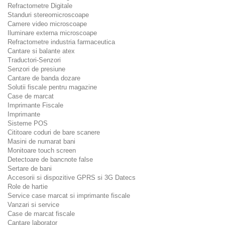
Refractometre Digitale
Standuri stereomicroscoape
Camere video microscoape
Iluminare externa microscoape
Refractometre industria farmaceutica
Cantare si balante atex
Traductori-Senzori
Senzori de presiune
Cantare de banda dozare
Solutii fiscale pentru magazine
Case de marcat
Imprimante Fiscale
Imprimante
Sisteme POS
Cititoare coduri de bare scanere
Masini de numarat bani
Monitoare touch screen
Detectoare de bancnote false
Sertare de bani
Accesorii si dispozitive GPRS si 3G Datecs
Role de hartie
Service case marcat si imprimante fiscale
Vanzari si service
Case de marcat fiscale
Cantare laborator