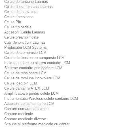
Celule de torsiune Laumas
Celule dubla torsiune Laumas
Celule de incovoiere
Celule tip coloana
Celula Pin
Celule tip pedala
Accesorii Celule Laumas
Celule preamplificate
Cutii de jonctiuni Laumas
Producator LCM Systems
Celule de compresie LCM
Celule de tensionare-compresie LCM
Inele racordare cu sistem cantarire LCM
Sisteme cantarire prin agatare LCM
Celule de tensionare LCM
Celule de torsiune incovoiere LCM
Celule load pin LCM
Celule cantarire ATEX LCM
Amplificatoare pentru celule LCM
Instrumentatie Wireless celule cantarire LCM
Accesorii celule cantarire LCM
Cantare numaratoare piese
Cantare medicale
Cantare medicale diverse
Scaune si platforme medicale cu cantar