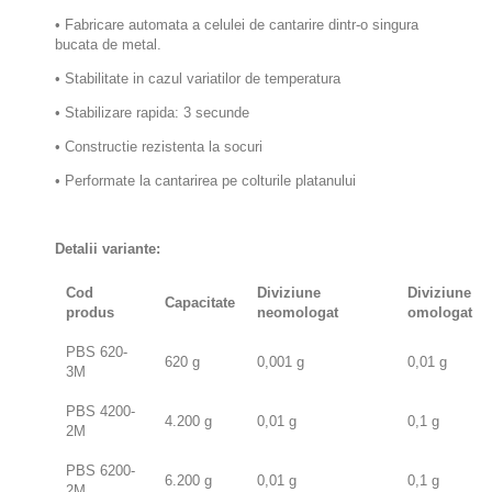
• Fabricare automata a celulei de cantarire dintr-o singura
bucata de metal.
• Stabilitate in cazul variatilor de temperatura
• Stabilizare rapida: 3 secunde
• Constructie rezistenta la socuri
• Performate la cantarirea pe colturile platanului
Detalii variante:
Cod
Diviziune
Diviziune
Capacitate
produs
neomologat
omologat
PBS 620-
620 g
0,001 g
0,01 g
3M
PBS 4200-
4.200 g
0,01 g
0,1 g
2M
PBS 6200-
6.200 g
0,01 g
0,1 g
2M