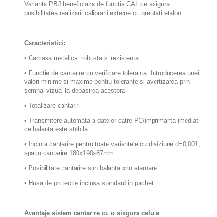
Varianta PBJ beneficiaza de functia CAL ce asigura
posibilitatea realizarii calibrarii externe cu greutati etalon
Caracteristici:
• Carcasa metalica: robusta si rezistenta
• Functie de cantarire cu verificare toleranta. Introducerea unei
valori minime si maxime pentru tolerante si avertizarea prin
semnal vizual la depasirea acestora
• Totalizare cantariri
• Transmitere automata a datelor catre PC/imprimanta imediat
ce balanta este stabila
• Incinta cantarire pentru toate variantele cu diviziune d=0,001,
spatiu cantarire 180x190x87mm
• Posibilitate cantarire sun balanta prin atarnare
• Husa de protectie inclusa standard in pachet
Avantaje sistem cantarire cu o singura celula