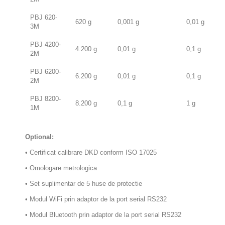
PBJ 620-
620 g
0,001 g
0,01 g
3M
PBJ 4200-
4.200 g
0,01 g
0,1 g
2M
PBJ 6200-
6.200 g
0,01 g
0,1 g
2M
PBJ 8200-
8.200 g
0,1 g
1 g
1M
Optional:
• Certificat calibrare DKD conform ISO 17025
• Omologare metrologica
• Set suplimentar de 5 huse de protectie
• Modul WiFi prin adaptor de la port serial RS232
• Modul Bluetooth prin adaptor de la port serial RS232