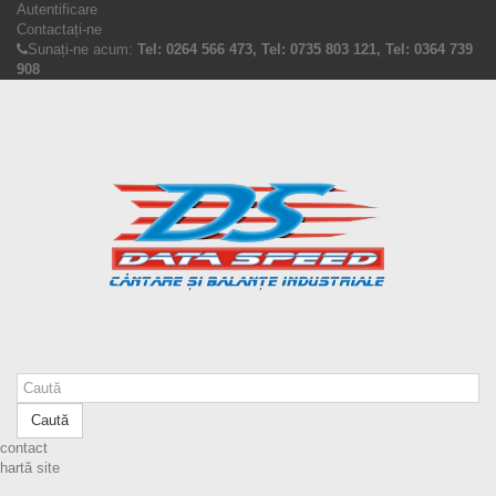
Autentificare
Contactați-ne
Sunați-ne acum:
Tel: 0264 566 473, Tel: 0735 803 121, Tel: 0364 739
908
Caută
contact
hartă site