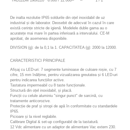
TRD12DM
190x220
6.000 / 12.000
--
--
1 / 2
De inalta rezolutie IP65 soldurile din oțel inoxidabil de uz
industrial și de laborator. Deosebit de adecvat în cazul în care
există cerințe stricte de igienă. Modelele duble gama au o
acuratețe mai mare în partea inferioară a intervalului. CE-M
aprobat, de asemenea disponibile.
DIVISION (g): de la 0,1 la 1. CAPACITATEA (g): 2000 la 12000.
CARACTERISTICI PRINCIPALE
Afișaj cu LED-uri: 7 segmente luminoase de culoare roșie, cu 7
cifre, 15 mm înălțime, pentru vizualizarea greutatea și 6 LED-uri
pentru indicarea funcțiilor active.
Tastatura impermeabil cu 8 taste funcționale.
Structură din oțel inoxidabil, și placă.
Funcții cu celule aluminiu "singur punct" de sarcină, cu
tratamente anticorozive.
Protecție de praf și stropi de apă în conformitate cu standardele
IP65.
Picioare și la nivel reglabile.
Calibrare Digital & set-up configurabil de la tastatură.
12 Vdc alimentare cu un adaptor de alimentare Vac extern 230.