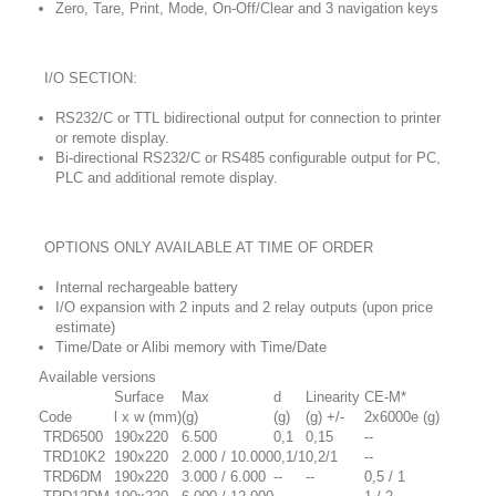
Zero, Tare, Print, Mode, On-Off/Clear and 3 navigation keys
I/O SECTION:
RS232/C or TTL bidirectional output for connection to printer
or remote display.
Bi-directional RS232/C or RS485 configurable output for PC,
PLC and additional remote display.
OPTIONS ONLY AVAILABLE AT TIME OF ORDER
Internal rechargeable battery
I/O expansion with 2 inputs and 2 relay outputs (upon price
estimate)
Time/Date or Alibi memory with Time/Date
Available versions
Surface
Max
d
Linearity
CE-M*
Code
l x w (mm)
(g)
(g)
(g) +/-
2x6000e (g)
TRD6500
190x220
6.500
0,1
0,15
--
TRD10K2
190x220
2.000 / 10.000
0,1/1
0,2/1
--
TRD6DM
190x220
3.000 / 6.000
--
--
0,5 / 1