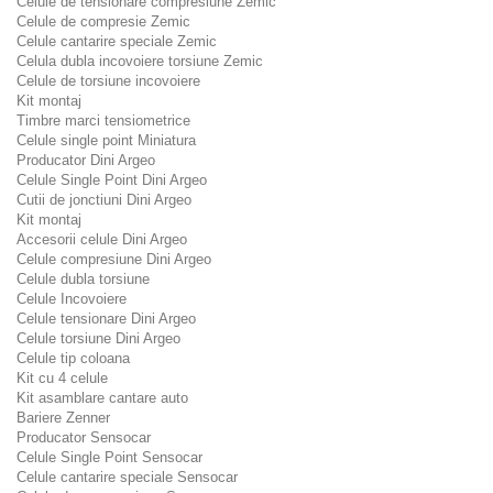
Celule de tensionare compresiune Zemic
Celule de compresie Zemic
Celule cantarire speciale Zemic
Celula dubla incovoiere torsiune Zemic
Celule de torsiune incovoiere
Kit montaj
Timbre marci tensiometrice
Celule single point Miniatura
Producator Dini Argeo
Celule Single Point Dini Argeo
Cutii de jonctiuni Dini Argeo
Kit montaj
Accesorii celule Dini Argeo
Celule compresiune Dini Argeo
Celule dubla torsiune
Celule Incovoiere
Celule tensionare Dini Argeo
Celule torsiune Dini Argeo
Celule tip coloana
Kit cu 4 celule
Kit asamblare cantare auto
Bariere Zenner
Producator Sensocar
Celule Single Point Sensocar
Celule cantarire speciale Sensocar