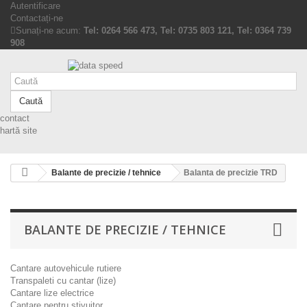
Autentificare
Contactați-ne
Sunați-ne acum:
Tel: 0264 566 473, Tel: 0735 803 121, Tel: 0364 739
908
Caută
contact
hartă site
Balante de precizie / tehnice
Balanta de precizie TRD
BALANTE DE PRECIZIE / TEHNICE
Cantare autovehicule rutiere
Transpaleti cu cantar (lize)
Cantare lize electrice
Cantare pentru stivuitor