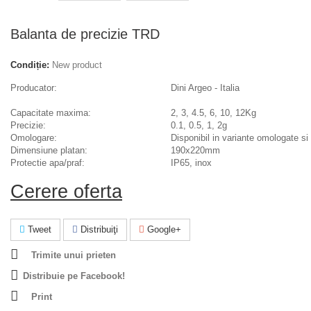
Balanta de precizie TRD
Condiție:
New product
Producator:
Dini Argeo - Italia
Capacitate maxima:
2, 3, 4.5, 6, 10, 12Kg
Precizie:
0.1, 0.5, 1, 2g
Omologare:
Disponibil in variante omologate s
Dimensiune platan:
190x220mm
Protectie apa/praf:
IP65, inox
Cerere oferta
Tweet
Distribuiţi
Google+
Trimite unui prieten
Distribuie pe Facebook!
Print