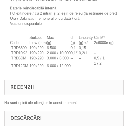
Baterie reîncărcabilă internă
I O extindere / cu 2 intrări și 2 ieșiri de releu (la estimare de preț)
Ora / Data sau memorie alibi cu dată / oră
Versiuni disponibile
Surface
Max
d
Linearity
CE-M*
Code
l x w (mm)
(g)
(g)
(g) +/-
2x6000e (g)
TRD6500
190x220
6.500
0,1
0,15
--
TRD10K2
190x220
2.000 / 10.000
0,1/1
0,2/1
--
TRD6DM
190x220
3.000 / 6.000
--
--
0,5 / 1
1 / 2
TRD12DM
190x220
6.000 / 12.000
--
--
RECENZII
Nu sunt opinii ale clienților în acest moment.
DESCĂRCĂRI