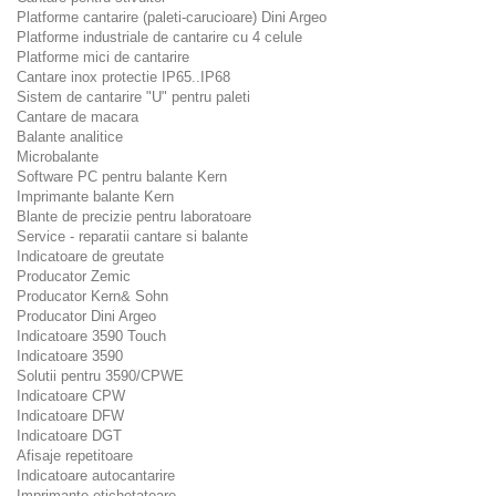
Platforme cantarire (paleti-carucioare) Dini Argeo
Platforme industriale de cantarire cu 4 celule
Platforme mici de cantarire
Cantare inox protectie IP65..IP68
Sistem de cantarire "U" pentru paleti
Cantare de macara
Balante analitice
Microbalante
Software PC pentru balante Kern
Imprimante balante Kern
Blante de precizie pentru laboratoare
Service - reparatii cantare si balante
Indicatoare de greutate
Producator Zemic
Producator Kern& Sohn
Producator Dini Argeo
Indicatoare 3590 Touch
Indicatoare 3590
Solutii pentru 3590/CPWE
Indicatoare CPW
Indicatoare DFW
Indicatoare DGT
Afisaje repetitoare
Indicatoare autocantarire
Imprimante etichetatoare