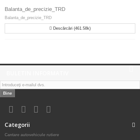
Balanta_de_precizie_TRD
Balanta_de_precizie_TRD
Descărcări (461.58k)
BULETIN INFORMATIV
Bine
Categorii
Cantare autovehicule rutiere