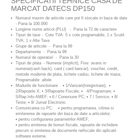
SPECIFICATII TEHNICE CASA DE
MARCAT DATECS DP150
Numarul maxim de articole care pot fi stocate in baza de date
- Pana la 100.000
Lungime nume articol (PLU)
- Pana la 72 de caractere
Tipuri de taxe
- Cote TVA: 5 x cote programabile, 1 x Scutit
TVA; 1 x Alte Taxe
Grupe de articole
- Pana la 99
Departamente
- Pana la 99
Numarul de operatori
- Pana la 30
Tipuri de plata
-
Numerar (implicit); Fixe: avans in
numerar(cash back), card ( card bancar), voucher, credit,
metode moderne de plata, tichete cadou, tichete de masa;
Programabile: altele
Modurile de functionare
▪ 1/Vanzari(Inregistrare); ▪
2/Rapoarte X; ▪ 3/Rapoarte Fiscale; ▪ 4/Programare; ▪
5/Rap.Info AMEF; ▪ 6 / Conexiune PC; ▪ 7 / Service; ▪ 8/
Teste; ▪ 9/ Jurnal Electronic
Comunicarea cu РС:
▪ pentru programarea, citirea si
emitererea de rapoarte din baza de date a articolelor;
▪ pentru configurarea parametrilor AMEF;
▪ pentru emiterea de bonuri fiscale, rapoarte de inchidere
precum si emiterea de documente nefiscale din aplicatii
software externe.