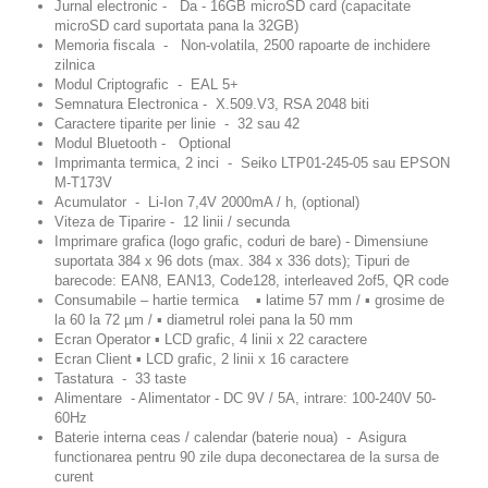
Jurnal electronic
- Da -
16GB microSD card
(
capacitate
microSD card suportata
pana la 32GB)
Memoria fiscala
- Non-volatila, 2500 rapoarte de inchidere
zilnica
Modul Criptografic
- EAL 5+
Semnatura Electronica
- X.509.V3, RSA 2048 biti
Caractere tiparite per linie
- 32 sau 42
Modul Bluetooth -
Optional
Imprimanta termica, 2 inci
- Seiko LTP01-245-05 sau EPSON
M-T173V
Acumulator
- Li-Ion 7,4V 2000mA / h, (optional)
Viteza de Tiparire
- 12 linii / secunda
Imprimare grafica
(logo grafic, coduri de bare) - Dimensiune
suportata 384 х 96 dots (max. 384 x 336 dots);
Tipuri de
barecode:
EAN8, EAN13, Code128, interleaved 2of5, QR code
Consumabile – hartie termica
▪ latime 57 mm / ▪ grosime de
la 60 la 72 µm / ▪ diametrul rolei pana la 50 mm
Ecran Operator
▪ LCD grafic, 4 linii x 22 caractere
Ecran Client
▪ LCD grafic, 2 linii x 16 caractere
Tastatura
- 33 taste
Alimentare
- Alimentator - DC 9V / 5A, intrare: 100-240V 50-
60Hz
Baterie interna ceas / calendar (baterie noua)
- Asigura
functionarea pentru 90 zile dupa deconectarea de la sursa de
curent