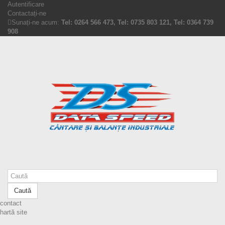
Autentificare
Contactați-ne
Sunați-ne acum:
Tel: 0264 566 473, Tel: 0735 803 121, Tel: 0364 739
908
Caută
contact
hartă site