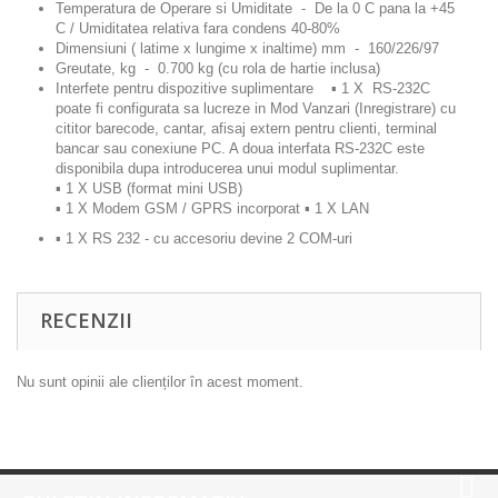
Temperatura de Operare si Umiditate
- De la 0 C pana la +45
C / Umiditatea relativa fara condens 40-80%
Dimensiuni
( latime x lungime х inaltime) mm - 160/226/97
Greutate
, kg - 0.700 kg (cu rola de hartie inclusa)
Interfete pentru dispozitive suplimentare
▪ 1 X RS-232C
poate fi configurata sa lucreze in Mod Vanzari (Inregistrare) cu
cititor barecode, cantar, afisaj extern pentru clienti, terminal
bancar sau conexiune PC. A doua interfata RS-232C este
disponibila dupa introducerea unui modul suplimentar.
▪ 1 X USB (format mini USB)
▪ 1 X Modem GSM / GPRS incorporat ▪ 1 X LAN
▪ 1 X RS 232 - cu accesoriu devine 2 COM-uri
RECENZII
Nu sunt opinii ale clienților în acest moment.