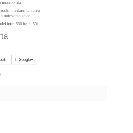
 incorporata.
icule, cantariri la scara
e a autovehiculelor.
lei intre 500 kg si 50t.
rta
uiţi
Google+
!