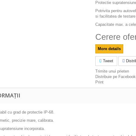
Protectie supratensiune
Potrivita pentru autoveh
si facilitatea de testar
Capacitate max. a celeu
Cerere ofe
More details
Tweet
Distrib
Trimite unui prieten
Distribuie pe Facebook
Print
ORMAȚII
dabil cu grad de protectie IP-68.
metic, precizie mare, calibrata.
supratensiune incorporata.