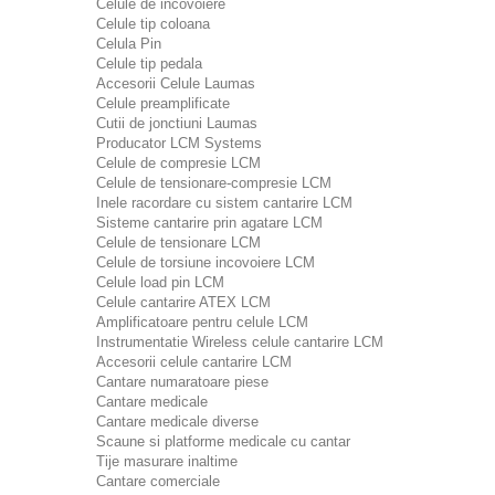
Celule de incovoiere
Celule tip coloana
Celula Pin
Celule tip pedala
Accesorii Celule Laumas
Celule preamplificate
Cutii de jonctiuni Laumas
Producator LCM Systems
Celule de compresie LCM
Celule de tensionare-compresie LCM
Inele racordare cu sistem cantarire LCM
Sisteme cantarire prin agatare LCM
Celule de tensionare LCM
Celule de torsiune incovoiere LCM
Celule load pin LCM
Celule cantarire ATEX LCM
Amplificatoare pentru celule LCM
Instrumentatie Wireless celule cantarire LCM
Accesorii celule cantarire LCM
Cantare numaratoare piese
Cantare medicale
Cantare medicale diverse
Scaune si platforme medicale cu cantar
Tije masurare inaltime
Cantare comerciale