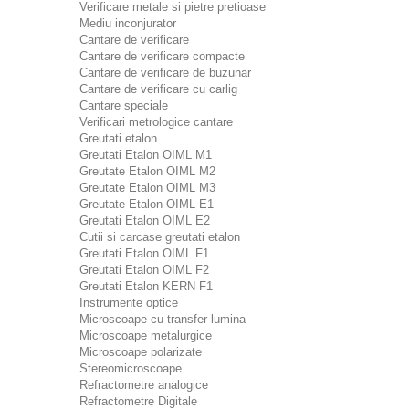
Verificare metale si pietre pretioase
Mediu inconjurator
Cantare de verificare
Cantare de verificare compacte
Cantare de verificare de buzunar
Cantare de verificare cu carlig
Cantare speciale
Verificari metrologice cantare
Greutati etalon
Greutati Etalon OIML M1
Greutate Etalon OIML M2
Greutate Etalon OIML M3
Greutate Etalon OIML E1
Greutati Etalon OIML E2
Cutii si carcase greutati etalon
Greutati Etalon OIML F1
Greutati Etalon OIML F2
Greutati Etalon KERN F1
Instrumente optice
Microscoape cu transfer lumina
Microscoape metalurgice
Microscoape polarizate
Stereomicroscoape
Refractometre analogice
Refractometre Digitale