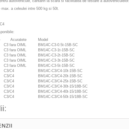
entru autovehicule, cantariri la scara si facilitatea de testare a autovehiculelor
 max. a celeulei intre 500 kg si 50t.
 C4
ponibile:
te
Acuratete
Model
C3 fara OIML
BM14C-C3-0.5t-15B-SC
C3 fara OIML
BM14C-C3-1t-15B-SC
C3 fara OIML
BM14C-C3-2t-15B-SC
C3 fara OIML
BM14C-C3-3t-15B-SC
C3 fara OIML
BM14C-C3-5t-15B-SC
C3/C4
BM14C-C3/C4-10t-15B-SC
C3/C4
BM14C-C3/C4-20t-15B-SC
C3/C4
BM14C-C3/C4-25t-15B-SC
C3/C4
BM14C-C3/C4-30t-15/18B-SC
C3/C4
BM14C-C3/C4-40t-15/18B-SC
C3/C4
BM14C-C3/C4-50t-15/18B-SC
ii:
ENZII