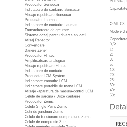
Potrivita p
Producator Sensocar
Capacitate
Indicatoare de cantarire Sensocar
Afisaje repetitoare Sensocar
Producator Laumas
OIML C3,
Indicatoare de cantarire Laumas
Transmitatoare de greutate
Modele dis
Sisteme dozaj pentru diverse aplicatii
Capacita
Afisaj Repetitor
0,5t
Convertoare
1t
Bariere Zener
2t
Producator Flintec
3t
Amplificatoare analogice
5t
Afisaje repetitoare Flintec
10t
Indicatoare de cantarire
20t
Producator LCM System
25t
Indicatoare cantarire LCM
30t
Indicatoare portabile de mana LCM
40t
Afisaje -aparatura de masura-control LCM
50t
Celule de sarcina / Doze cantarire
Producator Zemic
Detal
Celule Single Point Zemic
Cutii de jonctiuni Zemic
Celule de tensionare compresiune Zemic
Celule de compresie Zemic
REC
Celule cantarire speciale Zemic