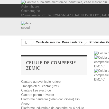
Autentificare
Contactați-ne
Sunați-ne acum:
Tel: 0264 566 473, Tel: 0735 803 121, Tel:
Celule de sarcina / Doze cantarire
Producator Z
CELULE DE COMPRESIE
ZEMIC
Cantare autovehicule rutiere
Transpaleti cu cantar (lize)
Cantare lize electrice
Cantare pentru stivuitor
Platforme cantarire (paleti-carucioare) Dini
Argeo
Platforme industriale de cantarire cu 4 celule