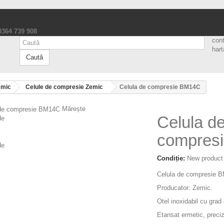
 0364 739 908
con
hart
Caută
emic
Celule de compresie Zemic
Celula de compresie BM14C
Mărește
Celula d
compres
Condiție:
New product
Celula de compresie 
Producator: Zemic.
Otel inoxidabil cu grad 
Etansat ermetic, preciz