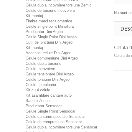
Celula dubla incovoiere torsiune Zemic
Celule de torsiune incovoiere
Nu sunt op
Kit montaj
Timbre marci tensiometrice
Celule single point Miniatura
DES
Producator Dini Argeo
Celule Single Point Dini Argeo
Cutii de jonctiuni Dini Argeo
Celula 
Kit montaj
Accesorii celule Dini Argeo
Celula de
Celule compresiune Dini Argeo
Celule dubla torsiune
Celule Incovoiere
Celule tensionare Dini Argeo
Celule torsiune Dini Argeo
Celule tip coloana
Kit cu 4 celule
Kit asamblare cantare auto
Bariere Zenner
Producator Sensocar
Celule Single Point Sensocar
Celule cantarire speciale Sensocar
Celule de compresiune Sensocar
Celula dubla incovoiere torsiune Sensocar