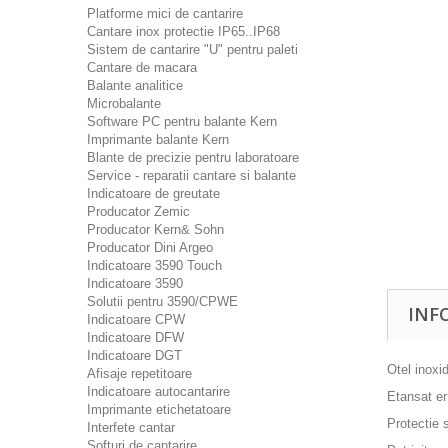
Platforme mici de cantarire
Cantare inox protectie IP65..IP68
Sistem de cantarire "U" pentru paleti
Cantare de macara
Balante analitice
Microbalante
Software PC pentru balante Kern
Imprimante balante Kern
Blante de precizie pentru laboratoare
Service - reparatii cantare si balante
Indicatoare de greutate
Producator Zemic
Producator Kern& Sohn
Producator Dini Argeo
Indicatoare 3590 Touch
Indicatoare 3590
Solutii pentru 3590/CPWE
INF
Indicatoare CPW
Indicatoare DFW
Indicatoare DGT
Otel inoxi
Afisaje repetitoare
Indicatoare autocantarire
Etansat er
Imprimante etichetatoare
Protectie 
Interfete cantar
Softuri de cantarire