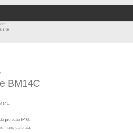
tact
ă site
e
ie BM14C
BM14C.
de protectie IP-68.
ie mare, calibrata.