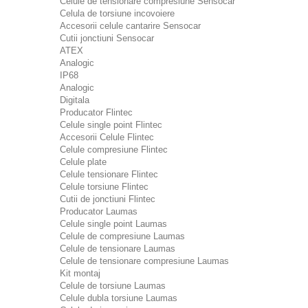
Celule de tensionare compresiune Sensocar
Celula de torsiune incovoiere
Accesorii celule cantarire Sensocar
Cutii jonctiuni Sensocar
ATEX
Analogic
IP68
Analogic
Digitala
Producator Flintec
Celule single point Flintec
Accesorii Celule Flintec
Celule compresiune Flintec
Celule plate
Celule tensionare Flintec
Celule torsiune Flintec
Cutii de jonctiuni Flintec
Producator Laumas
Celule single point Laumas
Celule de compresiune Laumas
Celule de tensionare Laumas
Celule de tensionare compresiune Laumas
Kit montaj
Celule de torsiune Laumas
Celule dubla torsiune Laumas