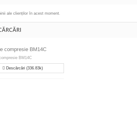
inii ale clienților în acest moment.
CĂRCĂRI
de compresie BM14C
 compresie BM14C
Descărcări (336.83k)