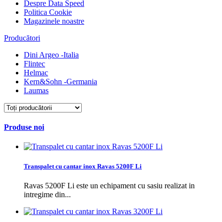
Despre Data Speed
Politica Cookie
Magazinele noastre
Producători
Dini Argeo -Italia
Flintec
Helmac
Kern&Sohn -Germania
Laumas
Produse noi
Transpalet cu cantar inox Ravas 5200F Li
Ravas 5200F Li este un echipament cu sasiu realizat in
intregime din...