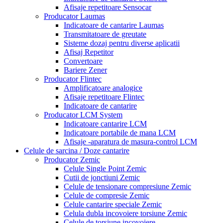
Afisaje repetitoare Sensocar
Producator Laumas
Indicatoare de cantarire Laumas
Transmitatoare de greutate
Sisteme dozaj pentru diverse aplicatii
Afisaj Repetitor
Convertoare
Bariere Zener
Producator Flintec
Amplificatoare analogice
Afisaje repetitoare Flintec
Indicatoare de cantarire
Producator LCM System
Indicatoare cantarire LCM
Indicatoare portabile de mana LCM
Afisaje -aparatura de masura-control LCM
Celule de sarcina / Doze cantarire
Producator Zemic
Celule Single Point Zemic
Cutii de jonctiuni Zemic
Celule de tensionare compresiune Zemic
Celule de compresie Zemic
Celule cantarire speciale Zemic
Celula dubla incovoiere torsiune Zemic
Celule de torsiune incovoiere