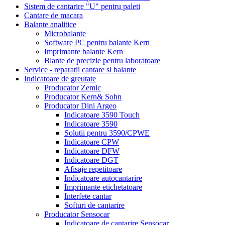
Sistem de cantarire "U" pentru paleti
Cantare de macara
Balante analitice
Microbalante
Software PC pentru balante Kern
Imprimante balante Kern
Blante de precizie pentru laboratoare
Service - reparatii cantare si balante
Indicatoare de greutate
Producator Zemic
Producator Kern& Sohn
Producator Dini Argeo
Indicatoare 3590 Touch
Indicatoare 3590
Solutii pentru 3590/CPWE
Indicatoare CPW
Indicatoare DFW
Indicatoare DGT
Afisaje repetitoare
Indicatoare autocantarire
Imprimante etichetatoare
Interfete cantar
Softuri de cantarire
Producator Sensocar
Indicatoare de cantarire Sensocar