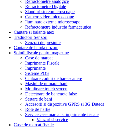
Refractometre analogice
Refractometre Digitale
Standuri stereomicroscoape
Camere video microscoape
Iluminare externa microscoape
Refractometre industria farmaceutica
Cantare si balante atex
Traductori-Senzori
Senzori de presiune
Cantare de banda dozare
Solutii fiscale pentru magazine
Case de marcat
Imprimante Fiscale
Imprimante
Sisteme POS
Cititoare coduri de bare scanere
Masini de numarat bani
Monitoare touch screen
Detectoare de bancnote false
Sertare de bani
Accesorii si dispozitive GPRS si 3G Datecs
Role de hartie
Service case marcat si imprimante fiscale
Vanzari si service
Case de marcat fiscale