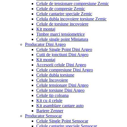
Celule de tensionare compresiune Zemic
Celule de compresie Zemic
Celule cantarire speciale Zemic
Celula dubla incovoiere torsiune Zemic
Celule de torsiune incovoiere
Kit montaj
Timbre marci tensiometrice
Celule single point Miniatura
Producator Dini Argeo
Celule Single Point Dini Argeo
Cutii de jonctiuni Dini Argeo
Kit montaj
Accesorii celule Dini Argeo
Celule compresiune Dini Argeo
Celule dubla torsiune
Celule Incovoiere
Celule tensionare Dini Argeo
Celule torsiune Dini Argeo
Celule tip coloana
Kit cu 4 celule
Kit asamblare cantare auto
Bariere Zenner
Producator Sensocar
Celule Single Point Sensocar
Celule cantarire speciale Sensocar