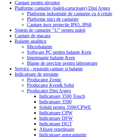
Cantare pentru stivuitor
Platforme cantarire (paleti-carucioare) Dini Argeo
Platforme industriale de cantarire cu 4 celule
Platforme mici de cantarire
Cantare inox protectie IP65..IP68
Sistem de cantarire "U" pentru paleti
Cantare de macara
Balante analitice
Microbalante
Software PC pentru balante Kern
Imprimante balante Kern
Blante de precizie pentru laboratoare
Service - reparatii cantare si balante
Indicatoare de greutate
Producator Zemic
Producator Kern& Sohn
Producator Dini Argeo
Indicatoare 3590 Touch
Indicatoare 3590
Solutii pentru 3590/CPWE
Indicatoare CPW
Indicatoare DFW
Indicatoare DGT
Afisaje repetitoare
Indicatoare autocantarire