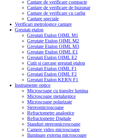
Cantare de verificare compacte
Cantare de verificare de buzunar
Cantare de verificare cu carlig
Cantare speciale
Verificari metrologice cantare
Greutati etalon
Greutati Etalon OIML M1
Greutate Etalon OIML M2
Greutate Etalon OIML M3
Greutate Etalon OIML E1
Greutati Etalon OIML E2
Cutii si carcase greutati etalon
Greutati Etalon OIML F1
Greutati Etalon OIML F2
Greutati Etalon KERN F1
Instrumente optice
Microscoape cu transfer lumina
Microscoape metalurgice
Microscoape polarizate
Stereomicroscoape
Refractometre analogice
Refractometre Digitale
Standuri stereomicroscoape
Camere video microscoape
Iluminare externa microscoape