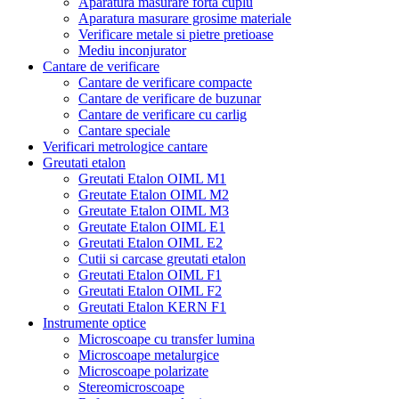
Aparatura masurare forta cuplu
Aparatura masurare grosime materiale
Verificare metale si pietre pretioase
Mediu inconjurator
Cantare de verificare
Cantare de verificare compacte
Cantare de verificare de buzunar
Cantare de verificare cu carlig
Cantare speciale
Verificari metrologice cantare
Greutati etalon
Greutati Etalon OIML M1
Greutate Etalon OIML M2
Greutate Etalon OIML M3
Greutate Etalon OIML E1
Greutati Etalon OIML E2
Cutii si carcase greutati etalon
Greutati Etalon OIML F1
Greutati Etalon OIML F2
Greutati Etalon KERN F1
Instrumente optice
Microscoape cu transfer lumina
Microscoape metalurgice
Microscoape polarizate
Stereomicroscoape