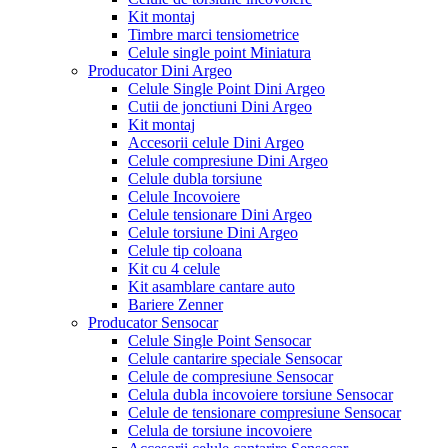
Kit montaj
Timbre marci tensiometrice
Celule single point Miniatura
Producator Dini Argeo
Celule Single Point Dini Argeo
Cutii de jonctiuni Dini Argeo
Kit montaj
Accesorii celule Dini Argeo
Celule compresiune Dini Argeo
Celule dubla torsiune
Celule Incovoiere
Celule tensionare Dini Argeo
Celule torsiune Dini Argeo
Celule tip coloana
Kit cu 4 celule
Kit asamblare cantare auto
Bariere Zenner
Producator Sensocar
Celule Single Point Sensocar
Celule cantarire speciale Sensocar
Celule de compresiune Sensocar
Celula dubla incovoiere torsiune Sensocar
Celule de tensionare compresiune Sensocar
Celula de torsiune incovoiere