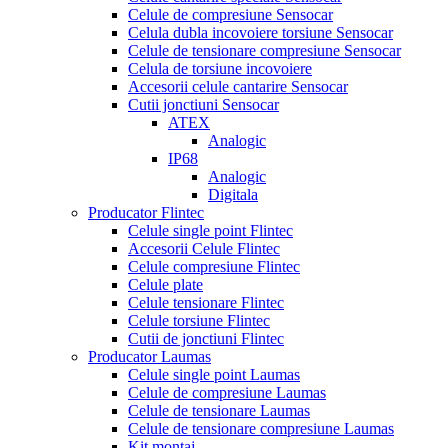
Celule de compresiune Sensocar
Celula dubla incovoiere torsiune Sensocar
Celule de tensionare compresiune Sensocar
Celula de torsiune incovoiere
Accesorii celule cantarire Sensocar
Cutii jonctiuni Sensocar
ATEX
Analogic
IP68
Analogic
Digitala
Producator Flintec
Celule single point Flintec
Accesorii Celule Flintec
Celule compresiune Flintec
Celule plate
Celule tensionare Flintec
Celule torsiune Flintec
Cutii de jonctiuni Flintec
Producator Laumas
Celule single point Laumas
Celule de compresiune Laumas
Celule de tensionare Laumas
Celule de tensionare compresiune Laumas
Kit montaj