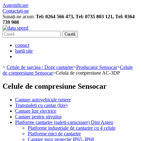
Autentificare
Contactați-ne
Sunați-ne acum:
Tel: 0264 566 473, Tel: 0735 803 121, Tel: 0364
739 908
Caută
contact
hartă site
>
Celule de sarcina / Doze cantarire
>
Producator Sensocar
>
Celule
de compresiune Sensocar
>
Celula de compresiune AC-3DP
Celule de compresiune Sensocar
Cantare autovehicule rutiere
Transpaleti cu cantar (lize)
Cantare lize electrice
Cantare pentru stivuitor
Platforme cantarire (paleti-carucioare) Dini Argeo
Platforme industriale de cantarire cu 4 celule
Platforme mici de cantarire
Cantare inox protectie IP65..IP68