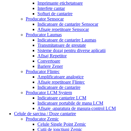
Imprimante etichetatoare
Interfete cantar
Softuri de cantarire
Producator Sensocar
Indicatoare de cantarire Sensocar
Afisaje repetitoare Sensocar
Producator Laumas
Indicatoare de cantarire Laumas
Transmitatoare de greutate
Sisteme dozaj pentru diverse aplicatii
Afisaj Repetitor
Convertoare
Bariere Zener
Producator Flintec
Amplificatoare analogice
Afisaje repetitoare Flintec
Indicatoare de cantarire
Producator LCM System
Indicatoare cantarire LCM
Indicatoare portabile de mana LCM
Afisaje -aparatura de masura-control LCM
Celule de sarcina / Doze cantarire
Producator Zemic
Celule Single Point Zemic
Cutii de jonctiuni Zemic