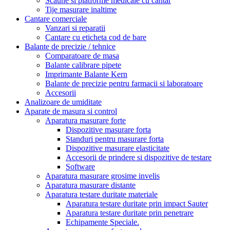
Scaune si platforme medicale cu cantar
Tije masurare inaltime
Cantare comerciale
Vanzari si reparatii
Cantare cu eticheta cod de bare
Balante de precizie / tehnice
Comparatoare de masa
Balante calibrare pipete
Imprimante Balante Kern
Balante de precizie pentru farmacii si laboratoare
Accesorii
Analizoare de umiditate
Aparate de masura si control
Aparatura masurare forte
Dispozitive masurare forta
Standuri pentru masurare forta
Dispozitive masurare elasticitate
Accesorii de prindere si dispozitive de testare
Software
Aparatura masurare grosime invelis
Aparatura masurare distante
Aparatura testare duritate materiale
Aparatura testare duritate prin impact Sauter
Aparatura testare duritate prin penetrare
Echipamente Speciale.