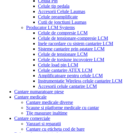
Celula Pin
Celule tip pedala
Accesorii Celule Laumas
Celule preamplificate
Cutii de jonctiuni Laumas
Producator LCM Systems
Celule de compresie LCM
Celule de tensionare-compresie LCM
Inele racordare cu sistem cantarire LCM
Sisteme cantarire prin agatare LCM
Celule de tensionare LCM
Celule de torsiune incovoiere LCM
Celule load pin LCM
Celule cantarire ATEX LCM
Amplificatoare pentru celule LCM
Instrumentatie Wireless celule cantarire LCM
Accesorii celule cantarire LCM
Cantare numaratoare piese
Cantare medicale
Cantare medicale diverse
Scaune si platforme medicale cu cantar
Tije masurare inaltime
Cantare comerciale
Vanzari si reparatii
Cantare cu eticheta cod de bare