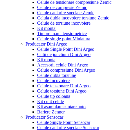
Celule de tensionare compresiune Zemic
Celule de compresie Zemic
Celule cantarire speciale Zemic
Celula dubla incovoiere torsiune Zemic
Celule de torsiune incovoiere
Kit montaj
Timbre marci tensiometrice
Celule single point Miniatura
Producator Dini Argeo
Celule Single Point Dini Argeo
Cutii de jonctiuni Dini Argeo
Kit montaj
Accesorii celule Dini Argeo
Celule compresiune Dini Argeo
Celule dubla torsiune
Celule Incovoiere
Celule tensionare Dini Argeo
Celule torsiune Dini Argeo
Celule tip coloana
Kit cu 4 celule
Kit asamblare cantare auto
Bariere Zenner
Producator Sensocar
Celule Single Point Sensocar
Celule cantarire speciale Sensocar