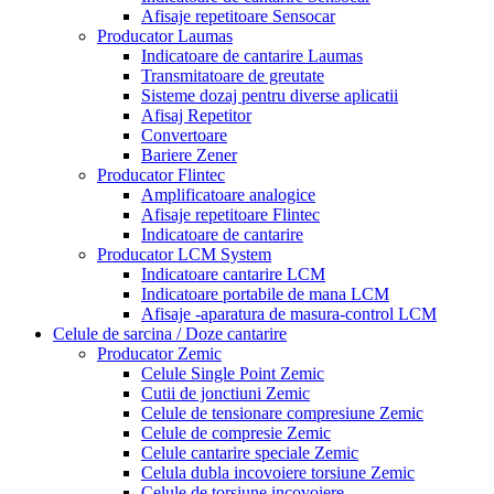
Afisaje repetitoare Sensocar
Producator Laumas
Indicatoare de cantarire Laumas
Transmitatoare de greutate
Sisteme dozaj pentru diverse aplicatii
Afisaj Repetitor
Convertoare
Bariere Zener
Producator Flintec
Amplificatoare analogice
Afisaje repetitoare Flintec
Indicatoare de cantarire
Producator LCM System
Indicatoare cantarire LCM
Indicatoare portabile de mana LCM
Afisaje -aparatura de masura-control LCM
Celule de sarcina / Doze cantarire
Producator Zemic
Celule Single Point Zemic
Cutii de jonctiuni Zemic
Celule de tensionare compresiune Zemic
Celule de compresie Zemic
Celule cantarire speciale Zemic
Celula dubla incovoiere torsiune Zemic
Celule de torsiune incovoiere