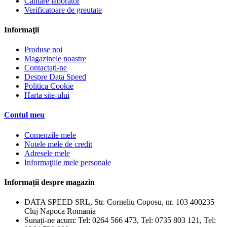
Cantare laborator
Verificatoare de greutate
Informaţii
Produse noi
Magazinele noastre
Contactați-ne
Despre Data Speed
Politica Cookie
Harta site-ului
Contul meu
Comenzile mele
Notele mele de credit
Adresele mele
Informaţiile mele personale
Informații despre magazin
DATA SPEED SRL, Str. Corneliu Coposu, nr. 103 400235
Cluj Napoca Romania
Sunați-ne acum:
Tel: 0264 566 473, Tel: 0735 803 121, Tel: