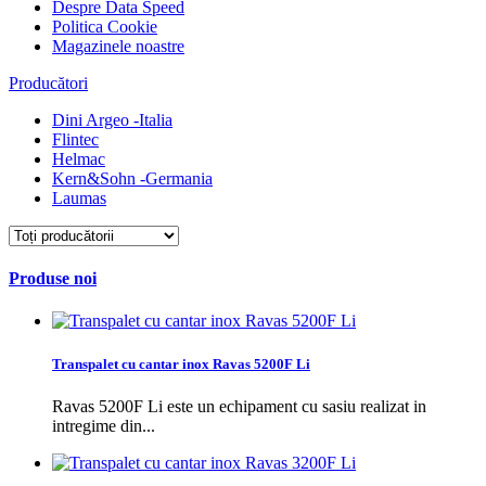
Despre Data Speed
Politica Cookie
Magazinele noastre
Producători
Dini Argeo -Italia
Flintec
Helmac
Kern&Sohn -Germania
Laumas
Produse noi
Transpalet cu cantar inox Ravas 5200F Li
Ravas 5200F Li este un echipament cu sasiu realizat in
intregime din...