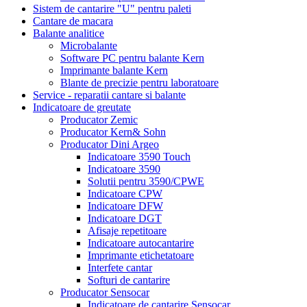
Sistem de cantarire "U" pentru paleti
Cantare de macara
Balante analitice
Microbalante
Software PC pentru balante Kern
Imprimante balante Kern
Blante de precizie pentru laboratoare
Service - reparatii cantare si balante
Indicatoare de greutate
Producator Zemic
Producator Kern& Sohn
Producator Dini Argeo
Indicatoare 3590 Touch
Indicatoare 3590
Solutii pentru 3590/CPWE
Indicatoare CPW
Indicatoare DFW
Indicatoare DGT
Afisaje repetitoare
Indicatoare autocantarire
Imprimante etichetatoare
Interfete cantar
Softuri de cantarire
Producator Sensocar
Indicatoare de cantarire Sensocar