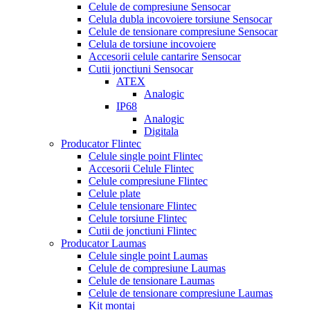
Celule de compresiune Sensocar
Celula dubla incovoiere torsiune Sensocar
Celule de tensionare compresiune Sensocar
Celula de torsiune incovoiere
Accesorii celule cantarire Sensocar
Cutii jonctiuni Sensocar
ATEX
Analogic
IP68
Analogic
Digitala
Producator Flintec
Celule single point Flintec
Accesorii Celule Flintec
Celule compresiune Flintec
Celule plate
Celule tensionare Flintec
Celule torsiune Flintec
Cutii de jonctiuni Flintec
Producator Laumas
Celule single point Laumas
Celule de compresiune Laumas
Celule de tensionare Laumas
Celule de tensionare compresiune Laumas
Kit montaj