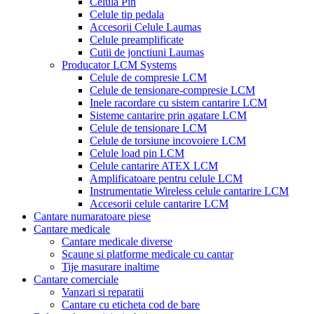
Celula Pin
Celule tip pedala
Accesorii Celule Laumas
Celule preamplificate
Cutii de jonctiuni Laumas
Producator LCM Systems
Celule de compresie LCM
Celule de tensionare-compresie LCM
Inele racordare cu sistem cantarire LCM
Sisteme cantarire prin agatare LCM
Celule de tensionare LCM
Celule de torsiune incovoiere LCM
Celule load pin LCM
Celule cantarire ATEX LCM
Amplificatoare pentru celule LCM
Instrumentatie Wireless celule cantarire LCM
Accesorii celule cantarire LCM
Cantare numaratoare piese
Cantare medicale
Cantare medicale diverse
Scaune si platforme medicale cu cantar
Tije masurare inaltime
Cantare comerciale
Vanzari si reparatii
Cantare cu eticheta cod de bare