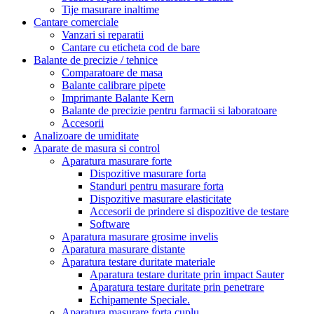
Tije masurare inaltime
Cantare comerciale
Vanzari si reparatii
Cantare cu eticheta cod de bare
Balante de precizie / tehnice
Comparatoare de masa
Balante calibrare pipete
Imprimante Balante Kern
Balante de precizie pentru farmacii si laboratoare
Accesorii
Analizoare de umiditate
Aparate de masura si control
Aparatura masurare forte
Dispozitive masurare forta
Standuri pentru masurare forta
Dispozitive masurare elasticitate
Accesorii de prindere si dispozitive de testare
Software
Aparatura masurare grosime invelis
Aparatura masurare distante
Aparatura testare duritate materiale
Aparatura testare duritate prin impact Sauter
Aparatura testare duritate prin penetrare
Echipamente Speciale.
Aparatura masurare forta cuplu