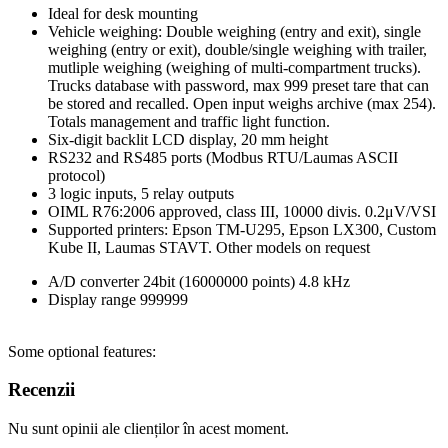
Ideal for desk mounting
Vehicle weighing: Double weighing (entry and exit), single
weighing (entry or exit), double/single weighing with trailer,
mutliple weighing (weighing of multi-compartment trucks).
Trucks database with password, max 999 preset tare that can
be stored and recalled. Open input weighs archive (max 254).
Totals management and traffic light function.
Six-digit backlit LCD display, 20 mm height
RS232 and RS485 ports (Modbus RTU/Laumas ASCII
protocol)
3 logic inputs, 5 relay outputs
OIML R76:2006 approved, class III, 10000 divis. 0.2μV/VSI
Supported printers: Epson TM-U295, Epson LX300, Custom
Kube II, Laumas STAVT. Other models on request
A/D converter 24bit (16000000 points) 4.8 kHz
Display range 999999
Some optional features:
Recenzii
Nu sunt opinii ale clienților în acest moment.