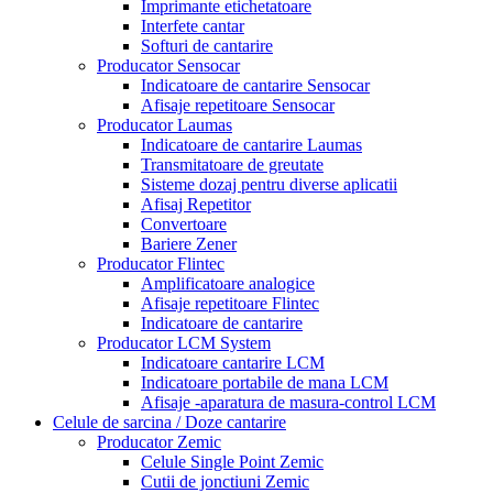
Imprimante etichetatoare
Interfete cantar
Softuri de cantarire
Producator Sensocar
Indicatoare de cantarire Sensocar
Afisaje repetitoare Sensocar
Producator Laumas
Indicatoare de cantarire Laumas
Transmitatoare de greutate
Sisteme dozaj pentru diverse aplicatii
Afisaj Repetitor
Convertoare
Bariere Zener
Producator Flintec
Amplificatoare analogice
Afisaje repetitoare Flintec
Indicatoare de cantarire
Producator LCM System
Indicatoare cantarire LCM
Indicatoare portabile de mana LCM
Afisaje -aparatura de masura-control LCM
Celule de sarcina / Doze cantarire
Producator Zemic
Celule Single Point Zemic
Cutii de jonctiuni Zemic