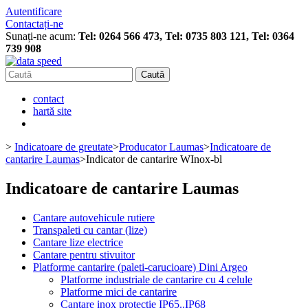
Autentificare
Contactați-ne
Sunați-ne acum:
Tel: 0264 566 473, Tel: 0735 803 121, Tel: 0364
739 908
Caută
contact
hartă site
>
Indicatoare de greutate
>
Producator Laumas
>
Indicatoare de
cantarire Laumas
>
Indicator de cantarire WInox-bl
Indicatoare de cantarire Laumas
Cantare autovehicule rutiere
Transpaleti cu cantar (lize)
Cantare lize electrice
Cantare pentru stivuitor
Platforme cantarire (paleti-carucioare) Dini Argeo
Platforme industriale de cantarire cu 4 celule
Platforme mici de cantarire
Cantare inox protectie IP65..IP68