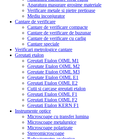
Aparatura masurare grosime materiale
Verificare metale si pietre pretioase
Mediu inconjurator
Cantare de verificare
Cantare de verificare compacte
Cantare de verificare de buzunar
Cantare de verificare cu carlig
Cantare speciale
Verificari metrologice cantare
Greutati etalon
Greutati Etalon OIML M1
Greutate Etalon OIML M2
Greutate Etalon OIML M3
Greutate Etalon OIML E1
Greutati Etalon OIML E2
Cutii si carcase greutati etalon
Greutati Etalon OIML F1
Greutati Etalon OIML F2
Greutati Etalon KERN F1
Instrumente optice
Microscoape cu transfer lumina
Microscoape metalurgice
Microscoape polarizate
Stereomicroscoape
Refractometre analogice