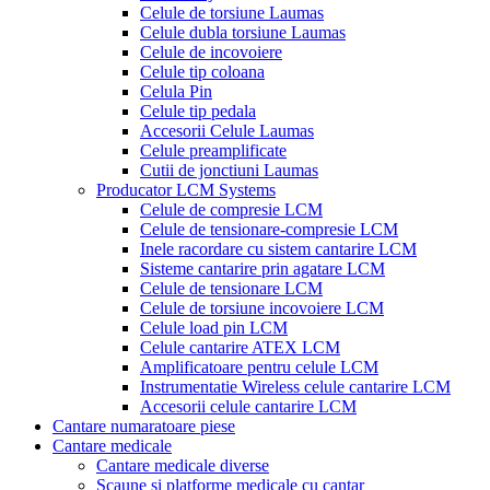
Celule de torsiune Laumas
Celule dubla torsiune Laumas
Celule de incovoiere
Celule tip coloana
Celula Pin
Celule tip pedala
Accesorii Celule Laumas
Celule preamplificate
Cutii de jonctiuni Laumas
Producator LCM Systems
Celule de compresie LCM
Celule de tensionare-compresie LCM
Inele racordare cu sistem cantarire LCM
Sisteme cantarire prin agatare LCM
Celule de tensionare LCM
Celule de torsiune incovoiere LCM
Celule load pin LCM
Celule cantarire ATEX LCM
Amplificatoare pentru celule LCM
Instrumentatie Wireless celule cantarire LCM
Accesorii celule cantarire LCM
Cantare numaratoare piese
Cantare medicale
Cantare medicale diverse
Scaune si platforme medicale cu cantar