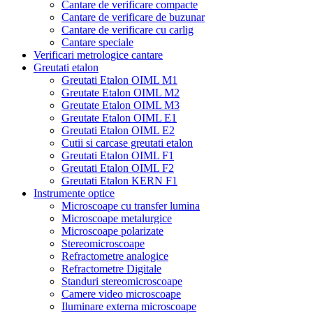
Cantare de verificare compacte
Cantare de verificare de buzunar
Cantare de verificare cu carlig
Cantare speciale
Verificari metrologice cantare
Greutati etalon
Greutati Etalon OIML M1
Greutate Etalon OIML M2
Greutate Etalon OIML M3
Greutate Etalon OIML E1
Greutati Etalon OIML E2
Cutii si carcase greutati etalon
Greutati Etalon OIML F1
Greutati Etalon OIML F2
Greutati Etalon KERN F1
Instrumente optice
Microscoape cu transfer lumina
Microscoape metalurgice
Microscoape polarizate
Stereomicroscoape
Refractometre analogice
Refractometre Digitale
Standuri stereomicroscoape
Camere video microscoape
Iluminare externa microscoape