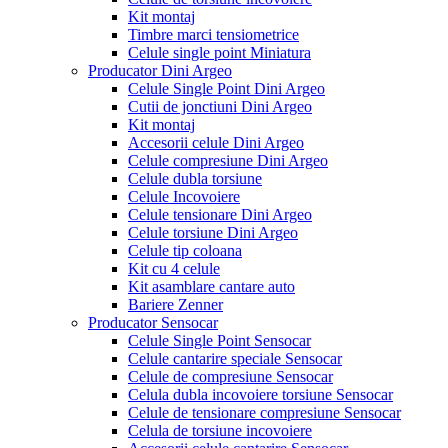
Kit montaj
Timbre marci tensiometrice
Celule single point Miniatura
Producator Dini Argeo
Celule Single Point Dini Argeo
Cutii de jonctiuni Dini Argeo
Kit montaj
Accesorii celule Dini Argeo
Celule compresiune Dini Argeo
Celule dubla torsiune
Celule Incovoiere
Celule tensionare Dini Argeo
Celule torsiune Dini Argeo
Celule tip coloana
Kit cu 4 celule
Kit asamblare cantare auto
Bariere Zenner
Producator Sensocar
Celule Single Point Sensocar
Celule cantarire speciale Sensocar
Celule de compresiune Sensocar
Celula dubla incovoiere torsiune Sensocar
Celule de tensionare compresiune Sensocar
Celula de torsiune incovoiere