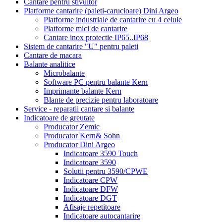
Cantare pentru stivuitor
Platforme cantarire (paleti-carucioare) Dini Argeo
Platforme industriale de cantarire cu 4 celule
Platforme mici de cantarire
Cantare inox protectie IP65..IP68
Sistem de cantarire "U" pentru paleti
Cantare de macara
Balante analitice
Microbalante
Software PC pentru balante Kern
Imprimante balante Kern
Blante de precizie pentru laboratoare
Service - reparatii cantare si balante
Indicatoare de greutate
Producator Zemic
Producator Kern& Sohn
Producator Dini Argeo
Indicatoare 3590 Touch
Indicatoare 3590
Solutii pentru 3590/CPWE
Indicatoare CPW
Indicatoare DFW
Indicatoare DGT
Afisaje repetitoare
Indicatoare autocantarire