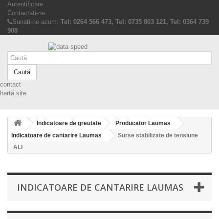
Autentificare
Contactați-ne
Sunați-ne acum:
Tel: 0264 566 473, Tel: 0735 803 121, Tel: 0364 739
908
Caută
contact
hartă site
Indicatoare de greutate
Producator Laumas
Indicatoare de cantarire Laumas
Surse stabilizate de tensiune
ALI
INDICATOARE DE CANTARIRE LAUMAS