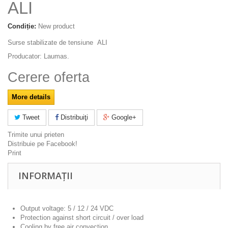
ALI
Condiție:
New product
Surse stabilizate de tensiune ALI
Producator: Laumas.
Cerere oferta
More details
Tweet
Distribuiţi
Google+
Trimite unui prieten
Distribuie pe Facebook!
Print
INFORMAȚII
Output voltage: 5 / 12 / 24 VDC
Protection against short circuit / over load
Cooling by free air convection