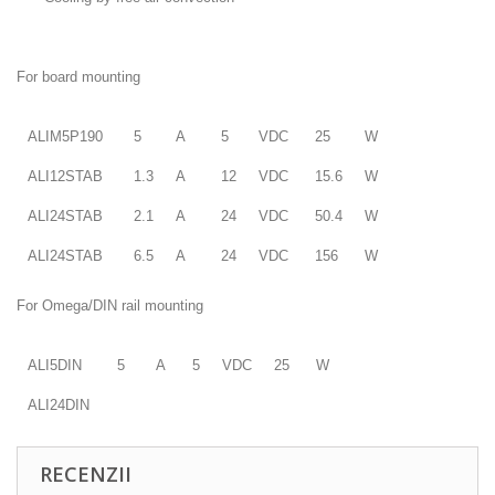
For board mounting
ALIM5P190
5
A
5
VDC
25
W
ALI12STAB
1.3
A
12
VDC
15.6
W
ALI24STAB
2.1
A
24
VDC
50.4
W
ALI24STAB
6.5
A
24
VDC
156
W
For Omega/DIN rail mounting
ALI5DIN
5
A
5
VDC
25
W
ALI24DIN
RECENZII