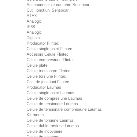
Accesorii celule cantarire Sensocar
Cutii jonctiuni Sensocar
ATEX
Analogic
IP68
Analogic
Digitala
Producator Flintec
Celule single point Flintec
Accesorii Celule Flintec
Celule compresiune Flintec
Celule plate
Celule tensionare Flintec
Celule torsiune Flintec
Cutii de jonctiuni Flintec
Producator Laumas
Celule single point Laumas
Celule de compresiune Laumas
Celule de tensionare Laumas
Celule de tensionare compresiune Laumas
Kit montaj
Celule de torsiune Laumas
Celule dubla torsiune Laumas
Celule de incovoiere
Celule tip coloana