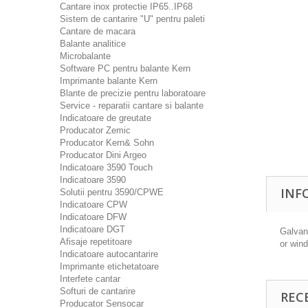
Cantare inox protectie IP65..IP68
Sistem de cantarire "U" pentru paleti
Cantare de macara
Balante analitice
Microbalante
Software PC pentru balante Kern
Imprimante balante Kern
Blante de precizie pentru laboratoare
Service - reparatii cantare si balante
Indicatoare de greutate
Producator Zemic
Producator Kern& Sohn
Producator Dini Argeo
Indicatoare 3590 Touch
Indicatoare 3590
INF
Solutii pentru 3590/CPWE
Indicatoare CPW
Indicatoare DFW
Indicatoare DGT
Galvan
Afisaje repetitoare
or wind
Indicatoare autocantarire
Imprimante etichetatoare
Interfete cantar
Softuri de cantarire
REC
Producator Sensocar