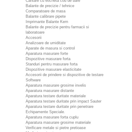
Cantare cu eticheta cod de bare
Balante de precizie / tehnice
Comparatoare de masa
Balante calibrare pipete
Imprimante Balante Kern
Balante de precizie pentru farmacii si
laboratoare
Accesorii
Analizoare de umiditate
Aparate de masura si control
Aparatura masurare forte
Dispozitive masurare forta
Standuri pentru masurare forta
Dispozitive masurare elasticitate
Accesorii de prindere si dispozitive de testare
Software
Aparatura masurare grosime invelis
Aparatura masurare distante
Aparatura testare duritate materiale
Aparatura testare duritate prin impact Sauter
Aparatura testare duritate prin penetrare
Echipamente Speciale.
Aparatura masurare forta cuplu
Aparatura masurare grosime materiale
Verificare metale si pietre pretioase