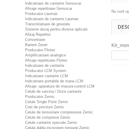
Indicatoare de cantarire Sensocar
Afisaje repetitoare Sensocar
Nu sunt op
Producator Laumas
Indicatoare de cantarire Laumas
Transmitatoare de greutate
DES
Sisteme dozaj pentru diverse aplicatii
Afisaj Repetitor
Convertoare
Bariere Zener
Kit_mo
Producator Flintec
Amplificatoare analogice
Afisaje repetitoare Flintec
Indicatoare de cantarire
Producator LCM System
Indicatoare cantarire LCM
Indicatoare portabile de mana LCM
Afisaje -aparatura de masura-control LCM
Celule de sarcina / Doze cantarire
Producator Zemic
Celule Single Point Zemic
Cutii de jonctiuni Zemic
Celule de tensionare compresiune Zemic
Celule de compresie Zemic
Celule cantarire speciale Zemic
Celula dubla incovoiere torsiune Zemic