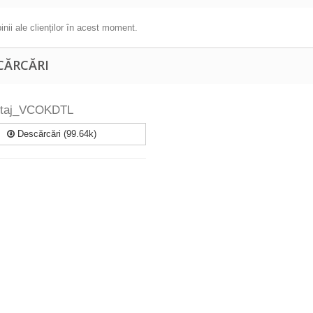
inii ale clienților în acest moment.
CĂRCĂRI
ntaj_VCOKDTL
Descărcări (99.64k)