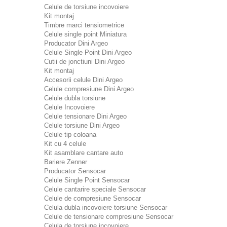
Celule de torsiune incovoiere
Kit montaj
Timbre marci tensiometrice
Celule single point Miniatura
Producator Dini Argeo
Celule Single Point Dini Argeo
Cutii de jonctiuni Dini Argeo
Kit montaj
Accesorii celule Dini Argeo
Celule compresiune Dini Argeo
Celule dubla torsiune
Celule Incovoiere
Celule tensionare Dini Argeo
Celule torsiune Dini Argeo
Celule tip coloana
Kit cu 4 celule
Kit asamblare cantare auto
Bariere Zenner
Producator Sensocar
Celule Single Point Sensocar
Celule cantarire speciale Sensocar
Celule de compresiune Sensocar
Celula dubla incovoiere torsiune Sensocar
Celule de tensionare compresiune Sensocar
Celula de torsiune incovoiere