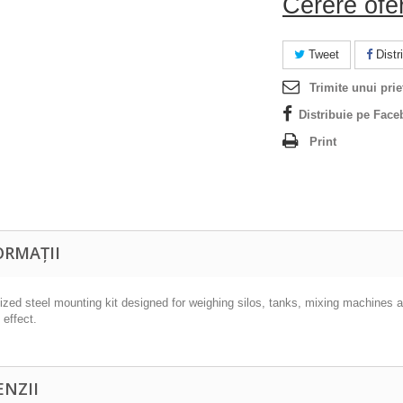
Cerere ofe
Tweet
Distri
Trimite unui prie
Distribuie pe Face
Print
ORMAȚII
ized steel mounting kit designed for weighing silos, tanks, mixing machines 
 effect.
ENZII