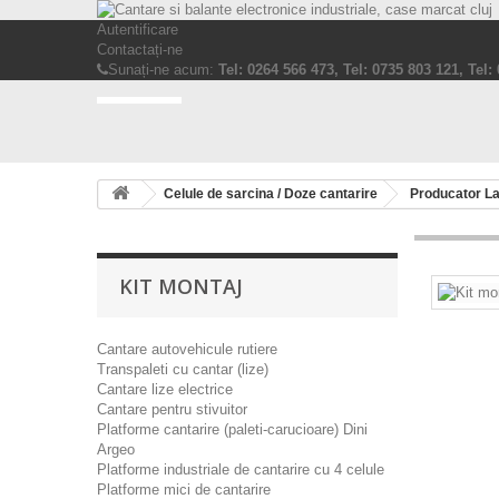
Autentificare
Contactați-ne
Sunați-ne acum:
Tel: 0264 566 473, Tel: 0735 803 121, Tel:
Celule de sarcina / Doze cantarire
Producator L
KIT MONTAJ
Cantare autovehicule rutiere
Transpaleti cu cantar (lize)
Cantare lize electrice
Cantare pentru stivuitor
Platforme cantarire (paleti-carucioare) Dini
Argeo
Platforme industriale de cantarire cu 4 celule
Platforme mici de cantarire