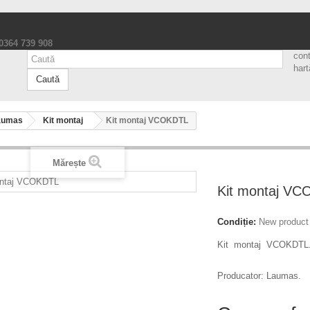
 0364 739 908
con
hart
Caută
aumas
Kit montaj
Kit montaj VCOKDTL
Mărește
Kit montaj V
Condiție:
New product
Kit montaj VCOKDTL
Producator: Laumas.