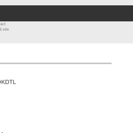
tact
ă site
COKDTL
.