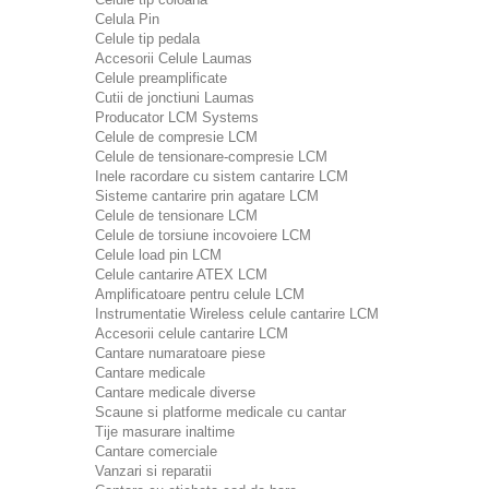
Celula Pin
Celule tip pedala
Accesorii Celule Laumas
Celule preamplificate
Cutii de jonctiuni Laumas
Producator LCM Systems
Celule de compresie LCM
Celule de tensionare-compresie LCM
Inele racordare cu sistem cantarire LCM
Sisteme cantarire prin agatare LCM
Celule de tensionare LCM
Celule de torsiune incovoiere LCM
Celule load pin LCM
Celule cantarire ATEX LCM
Amplificatoare pentru celule LCM
Instrumentatie Wireless celule cantarire LCM
Accesorii celule cantarire LCM
Cantare numaratoare piese
Cantare medicale
Cantare medicale diverse
Scaune si platforme medicale cu cantar
Tije masurare inaltime
Cantare comerciale
Vanzari si reparatii