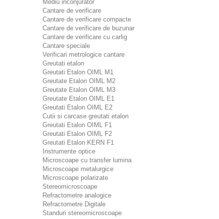
Mediu inconjurator
Cantare de verificare
Cantare de verificare compacte
Cantare de verificare de buzunar
Cantare de verificare cu carlig
Cantare speciale
Verificari metrologice cantare
Greutati etalon
Greutati Etalon OIML M1
Greutate Etalon OIML M2
Greutate Etalon OIML M3
Greutate Etalon OIML E1
Greutati Etalon OIML E2
Cutii si carcase greutati etalon
Greutati Etalon OIML F1
Greutati Etalon OIML F2
Greutati Etalon KERN F1
Instrumente optice
Microscoape cu transfer lumina
Microscoape metalurgice
Microscoape polarizate
Stereomicroscoape
Refractometre analogice
Refractometre Digitale
Standuri stereomicroscoape