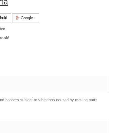
rta
buiţi
Google+
ten
book!
and hoppers subject to vibrations caused by moving parts