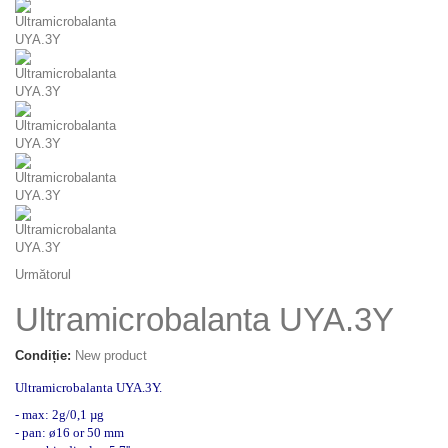
Următorul
Ultramicrobalanta UYA.3Y
Condiție:
New product
Ultramicrobalanta UYA.3Y.
- max: 2g/0,1 µg
- pan: ø16 or 50 mm