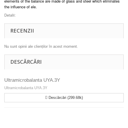
elements of the balance are made of glass and steel which eliminates
the influence of ele.
Detalii:
RECENZII
Nu sunt opinii ale clienților în acest moment.
DESCĂRCĂRI
Ultramicrobalanta UYA.3Y
Ultramicrobalanta UYA.3Y
Descărcări (299.68k)