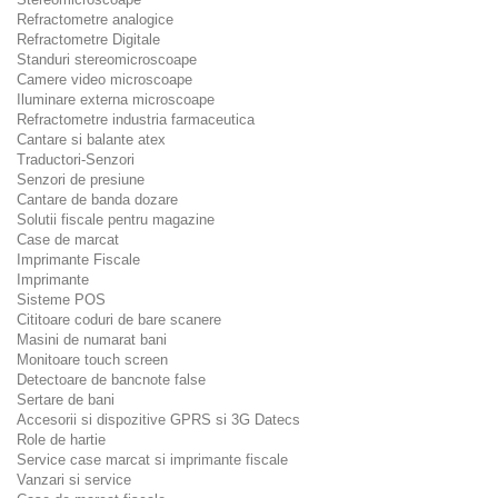
Refractometre analogice
Refractometre Digitale
Standuri stereomicroscoape
Camere video microscoape
Iluminare externa microscoape
Refractometre industria farmaceutica
Cantare si balante atex
Traductori-Senzori
Senzori de presiune
Cantare de banda dozare
Solutii fiscale pentru magazine
Case de marcat
Imprimante Fiscale
Imprimante
Sisteme POS
Cititoare coduri de bare scanere
Masini de numarat bani
Monitoare touch screen
Detectoare de bancnote false
Sertare de bani
Accesorii si dispozitive GPRS si 3G Datecs
Role de hartie
Service case marcat si imprimante fiscale
Vanzari si service