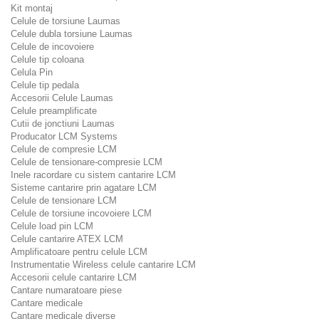
Kit montaj
Celule de torsiune Laumas
Celule dubla torsiune Laumas
Celule de incovoiere
Celule tip coloana
Celula Pin
Celule tip pedala
Accesorii Celule Laumas
Celule preamplificate
Cutii de jonctiuni Laumas
Producator LCM Systems
Celule de compresie LCM
Celule de tensionare-compresie LCM
Inele racordare cu sistem cantarire LCM
Sisteme cantarire prin agatare LCM
Celule de tensionare LCM
Celule de torsiune incovoiere LCM
Celule load pin LCM
Celule cantarire ATEX LCM
Amplificatoare pentru celule LCM
Instrumentatie Wireless celule cantarire LCM
Accesorii celule cantarire LCM
Cantare numaratoare piese
Cantare medicale
Cantare medicale diverse