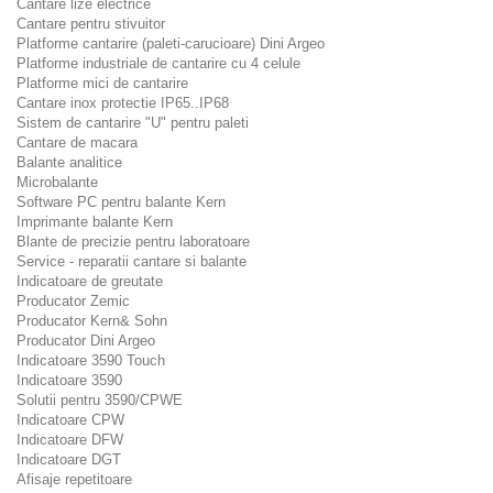
Cantare lize electrice
Cantare pentru stivuitor
Platforme cantarire (paleti-carucioare) Dini Argeo
Platforme industriale de cantarire cu 4 celule
Platforme mici de cantarire
Cantare inox protectie IP65..IP68
Sistem de cantarire "U" pentru paleti
Cantare de macara
Balante analitice
Microbalante
Software PC pentru balante Kern
Imprimante balante Kern
Blante de precizie pentru laboratoare
Service - reparatii cantare si balante
Indicatoare de greutate
Producator Zemic
Producator Kern& Sohn
Producator Dini Argeo
Indicatoare 3590 Touch
Indicatoare 3590
Solutii pentru 3590/CPWE
Indicatoare CPW
Indicatoare DFW
Indicatoare DGT
Afisaje repetitoare