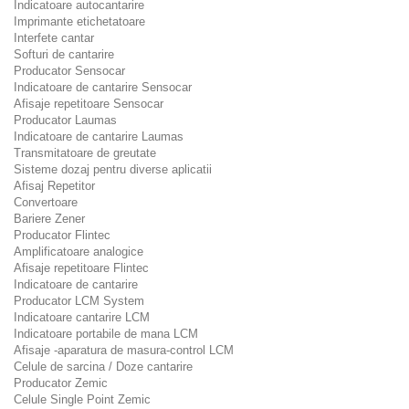
Indicatoare autocantarire
Imprimante etichetatoare
Interfete cantar
Softuri de cantarire
Producator Sensocar
Indicatoare de cantarire Sensocar
Afisaje repetitoare Sensocar
Producator Laumas
Indicatoare de cantarire Laumas
Transmitatoare de greutate
Sisteme dozaj pentru diverse aplicatii
Afisaj Repetitor
Convertoare
Bariere Zener
Producator Flintec
Amplificatoare analogice
Afisaje repetitoare Flintec
Indicatoare de cantarire
Producator LCM System
Indicatoare cantarire LCM
Indicatoare portabile de mana LCM
Afisaje -aparatura de masura-control LCM
Celule de sarcina / Doze cantarire
Producator Zemic
Celule Single Point Zemic