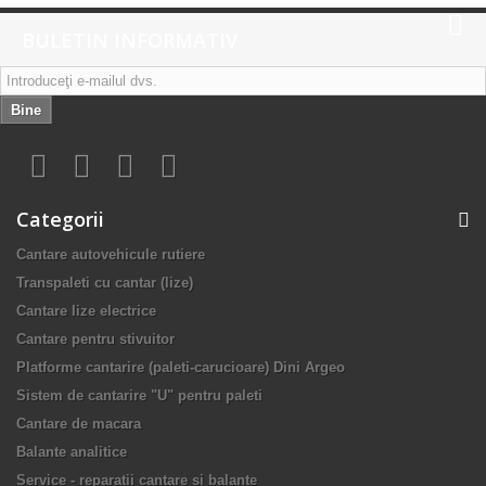
BULETIN INFORMATIV
Bine
Categorii
Cantare autovehicule rutiere
Transpaleti cu cantar (lize)
Cantare lize electrice
Cantare pentru stivuitor
Platforme cantarire (paleti-carucioare) Dini Argeo
Sistem de cantarire "U" pentru paleti
Cantare de macara
Balante analitice
Service - reparatii cantare si balante