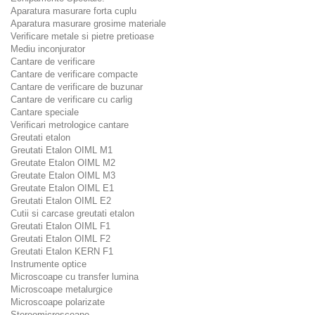
Aparatura masurare forta cuplu
Aparatura masurare grosime materiale
Verificare metale si pietre pretioase
Mediu inconjurator
Cantare de verificare
Cantare de verificare compacte
Cantare de verificare de buzunar
Cantare de verificare cu carlig
Cantare speciale
Verificari metrologice cantare
Greutati etalon
Greutati Etalon OIML M1
Greutate Etalon OIML M2
Greutate Etalon OIML M3
Greutate Etalon OIML E1
Greutati Etalon OIML E2
Cutii si carcase greutati etalon
Greutati Etalon OIML F1
Greutati Etalon OIML F2
Greutati Etalon KERN F1
Instrumente optice
Microscoape cu transfer lumina
Microscoape metalurgice
Microscoape polarizate
Stereomicroscoape