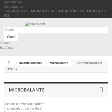
Autentificare
Contactați-ne
Sunați-ne acum:
Tel: 0264 566 473, Tel: 0735 803 121, Tel: 0364 739
908
Caută
contact
hartă site
Balante analitice
Microbalante
Ultramicrobalanta
UYA.3Y
MICROBALANTE
Cantare autovehicule rutiere
Transpaleti cu cantar (lize)