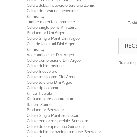
Celula dubla incovoiere torsiune Zemic
Celule de torsiune incovoiere
Kit montaj
Timbre marci tensiometrice
E-MA
Celule single point Miniatura
Producator Dini Argeo
Celule Single Point Dini Argeo
Cutii de jonctiuni Dini Argeo
REC
Kit montaj
Accesorii celule Dini Argeo
Celule compresiune Dini Argeo
Nu sunt op
Celule dubla torsiune
Celule Incovoiere
Celule tensionare Dini Argeo
Celule torsiune Dini Argeo
Celule tip coloana
Kit cu 4 celule
Kit asamblare cantare auto
Bariere Zenner
Producator Sensocar
Celule Single Point Sensocar
Celule cantarire speciale Sensocar
Celule de compresiune Sensocar
Celula dubla incovoiere torsiune Sensocar