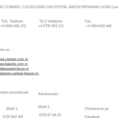
RO 17394503 / J12/1071/2005 COD POSTAL 400235 PROGRAM LUCRU Luni -
Tel1. Telekom:
Tel.2 Vodafone:
Fax:
+4 0264-566 473
+4 0735 803 121
+4 0364-815 440
ite-uri :
ww.cantare.com.ro
ww.balante.com.ro
dataspeed.bizoo.ro
balante-cantare-brasov.ro
ntare autovehicule:
Administrativ :
Mobil 2 :
Mobil 1:
Viziteaza-ne pe
0720-67.49.24
0725 563 355
Facebook