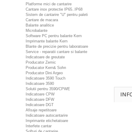
Platforme mici de cantarire
Cantare inox protectie IP65..IP68
Sistem de cantarire "U" pentru paleti
Cantare de macara
Balante analitice
Microbalante
Software PC pentru balante Kern
Imprimante balante Kern
Blante de precizie pentru laboratoare
Service - reparatii cantare si balante
Indicatoare de greutate
Producator Zemic
Producator Kern& Sohn
Producator Dini Argeo
Indicatoare 3590 Touch
Indicatoare 3590
Solutii pentru 3590/CPWE
INF
Indicatoare CPW
Indicatoare DFW
Indicatoare DGT
Afisaje repetitoare
Indicatoare autocantarire
Imprimante etichetatoare
Interfete cantar
Softuri de cantarire