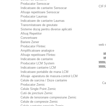
Producator Sensocar
CIF:
Indicatoare de cantarire Sensocar
Afisaje repetitoare Sensocar
Producator Laumas
Indicatoare de cantarire Laumas
Transmitatoare de greutate
Sisteme dozaj pentru diverse aplicatii
Afisaj Repetitor
Convertoare
Bariere Zener
web s
Producator Flintec
Amplificatoare analogice
w
Afisaje repetitoare Flintec
w
Indicatoare de cantarire
www.
Producator LCM System
www.
Indicatoare cantarire LCM
Indicatoare portabile de mana LCM
Afisaje -aparatura de masura-control LCM
Celule de sarcina / Doze cantarire
Ca
Producator Zemic
Celule Single Point Zemic
Cutii de jonctiuni Zemic
Celule de tensionare compresiune Zemic
Celule de compresie Zemic
Celule cantarire speciale Zemic