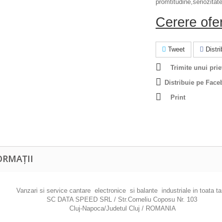
promtitudine,seriozitate
Cerere ofe
Tweet
Distrib
Trimite unui prie
Distribuie pe Face
Print
ORMAȚII
Vanzari si service cantare electronice si balante industriale in toata ta
SC DATA SPEED SRL / Str.Corneliu Coposu Nr. 103
Cluj-Napoca/Judetul Cluj / ROMANIA