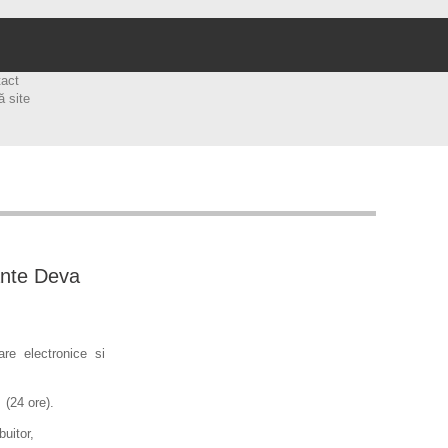
tact
ă site
ante Deva
tare electronice si
d (24 ore).
buitor,