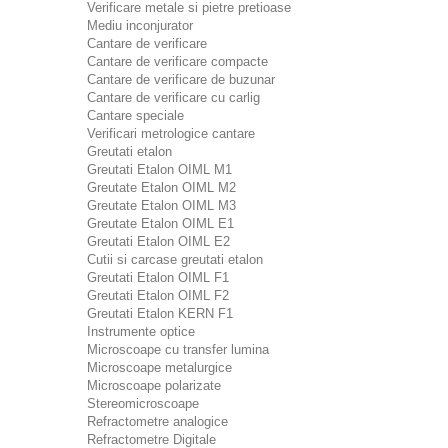
Verificare metale si pietre pretioase
Mediu inconjurator
Cantare de verificare
Cantare de verificare compacte
Cantare de verificare de buzunar
Cantare de verificare cu carlig
Cantare speciale
Verificari metrologice cantare
Greutati etalon
Greutati Etalon OIML M1
Greutate Etalon OIML M2
Greutate Etalon OIML M3
Greutate Etalon OIML E1
Greutati Etalon OIML E2
Cutii si carcase greutati etalon
Greutati Etalon OIML F1
Greutati Etalon OIML F2
Greutati Etalon KERN F1
Instrumente optice
Microscoape cu transfer lumina
Microscoape metalurgice
Microscoape polarizate
Stereomicroscoape
Refractometre analogice
Refractometre Digitale