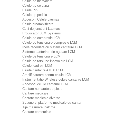
Celule de incovoiere
Celule tip coloana
Celula Pin
Celule tip pedala
Accesorii Celule Laumas
Celule preamplificate
Cutii de jonctiuni Laumas
Producator LCM Systems
Celule de compresie LCM
Celule de tensionare-compresie LCM
Inele racordare cu sistem cantarire LCM
Sisteme cantarire prin agatare LCM
Celule de tensionare LCM
Celule de torsiune incovoiere LCM
Celule load pin LCM
Celule cantarire ATEX LCM
Amplificatoare pentru celule LCM
Instrumentatie Wireless celule cantarire LCM
Accesorii celule cantarire LCM
Cantare numaratoare piese
Cantare medicale
Cantare medicale diverse
Scaune si platforme medicale cu cantar
Tije masurare inaltime
Cantare comerciale