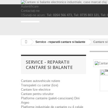
Autentificare
Contactați-ne
Sunați-ne acum:
Tel: 0264 566 473, Tel: 0735 803 121, Tel:
Service - reparatii cantare si balante
Cantare si
SERVICE - REPARATII
CANTARE SI BALANTE
Cantare autovehicule rutiere
Transpaleti cu cantar (lize)
Cantare lize electrice
Cantare pentru stivuitor
Platforme cantarire (paleti-carucioare) Dini
Argeo
Platforme industriale de cantarire cu 4 celule