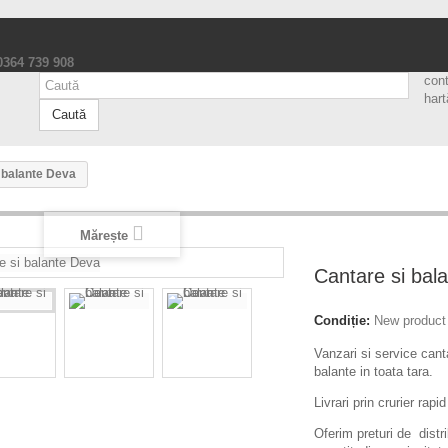
 0364 739 908
con
hart
Caută
 balante Deva
Mărește
Cantare si bal
Condiție:
New product
Vanzari si service can
balante in toata tara.
Livrari prin crurier rapi
Oferim preturi de distri