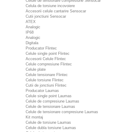
Celule de tensionare compresiune Sensocar
Celula de torsiune incovoiere
Accesorii celule cantarire Sensocar
Cutii jonctiuni Sensocar
ATEX
Analogic
IP68
Analogic
Digitala
Producator Flintec
Celule single point Flintec
Accesorii Celule Flintec
Celule compresiune Flintec
Celule plate
Celule tensionare Flintec
Celule torsiune Flintec
Cutii de jonctiuni Flintec
Producator Laumas
Celule single point Laumas
Celule de compresiune Laumas
Celule de tensionare Laumas
Celule de tensionare compresiune Laumas
Kit montaj
Celule de torsiune Laumas
Celule dubla torsiune Laumas