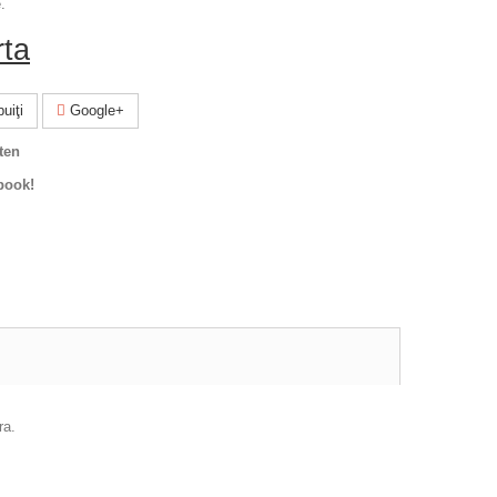
.
rta
uiţi
Google+
ten
book!
ra.