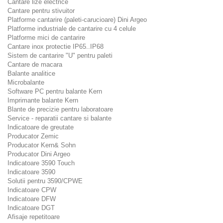
Cantare lize electrice
Cantare pentru stivuitor
Platforme cantarire (paleti-carucioare) Dini Argeo
Platforme industriale de cantarire cu 4 celule
Platforme mici de cantarire
Cantare inox protectie IP65..IP68
Sistem de cantarire "U" pentru paleti
Cantare de macara
Balante analitice
Microbalante
Software PC pentru balante Kern
Imprimante balante Kern
Blante de precizie pentru laboratoare
Service - reparatii cantare si balante
Indicatoare de greutate
Producator Zemic
Producator Kern& Sohn
Producator Dini Argeo
Indicatoare 3590 Touch
Indicatoare 3590
Solutii pentru 3590/CPWE
Indicatoare CPW
Indicatoare DFW
Indicatoare DGT
Afisaje repetitoare