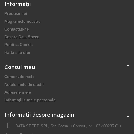
Informaţii
Produse noi
Magazinele noastre
Contactați-ne
Despre Data Speed
Politica Cookie
Harta site-ului
Contul meu
Comenzile mele
Notele mele de credit
Adresele mele
Informaţiile mele personale
Informații despre magazin
DATA SPEED SRL, Str. Corneliu Coposu, nr. 103 400235 Cluj