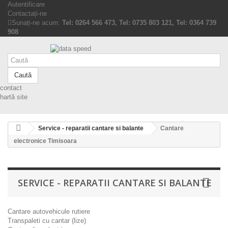
Autentificare
Contactați-ne
Sunați-ne acum:
Tel: 0264 566 473, Tel: 0735 803 121, Tel: 0364 739
908
Caută
contact
hartă site
Service - reparatii cantare si balante
Cantare
electronice Timisoara
SERVICE - REPARATII CANTARE SI BALANTE
Cantare autovehicule rutiere
Transpaleti cu cantar (lize)