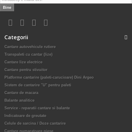
Bine
Categorii
Cantare autovehicule rutiere
Transpaleti cu cantar (lize)
Cantare lize electrice
Cantare pentru stivuitor
Platforme cantarire (paleti-carucioare) Dini Argeo
Sistem de cantarire "U" pentru paleti
Cantare de macara
Balante analitice
Service - reparatii cantare si balante
Indicatoare de greutate
Celule de sarcina / Doze cantarire
Cantare numaratoare piese