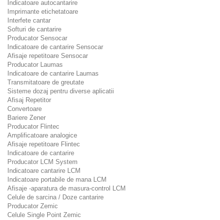
Indicatoare autocantarire
Imprimante etichetatoare
Interfete cantar
Softuri de cantarire
Producator Sensocar
Indicatoare de cantarire Sensocar
Afisaje repetitoare Sensocar
Producator Laumas
Indicatoare de cantarire Laumas
Transmitatoare de greutate
Sisteme dozaj pentru diverse aplicatii
Afisaj Repetitor
Convertoare
Bariere Zener
Producator Flintec
Amplificatoare analogice
Afisaje repetitoare Flintec
Indicatoare de cantarire
Producator LCM System
Indicatoare cantarire LCM
Indicatoare portabile de mana LCM
Afisaje -aparatura de masura-control LCM
Celule de sarcina / Doze cantarire
Producator Zemic
Celule Single Point Zemic