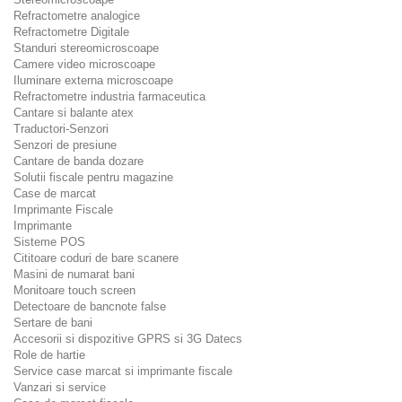
Refractometre analogice
Refractometre Digitale
Standuri stereomicroscoape
Camere video microscoape
Iluminare externa microscoape
Refractometre industria farmaceutica
Cantare si balante atex
Traductori-Senzori
Senzori de presiune
Cantare de banda dozare
Solutii fiscale pentru magazine
Case de marcat
Imprimante Fiscale
Imprimante
Sisteme POS
Cititoare coduri de bare scanere
Masini de numarat bani
Monitoare touch screen
Detectoare de bancnote false
Sertare de bani
Accesorii si dispozitive GPRS si 3G Datecs
Role de hartie
Service case marcat si imprimante fiscale
Vanzari si service