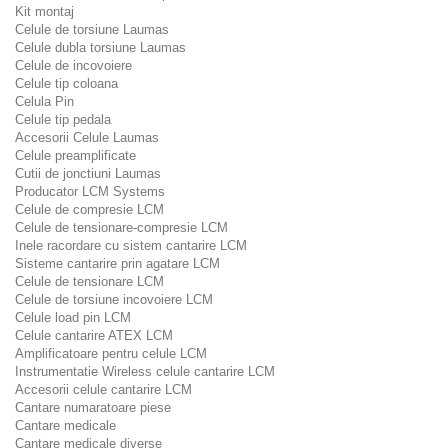
Kit montaj
Celule de torsiune Laumas
Celule dubla torsiune Laumas
Celule de incovoiere
Celule tip coloana
Celula Pin
Celule tip pedala
Accesorii Celule Laumas
Celule preamplificate
Cutii de jonctiuni Laumas
Producator LCM Systems
Celule de compresie LCM
Celule de tensionare-compresie LCM
Inele racordare cu sistem cantarire LCM
Sisteme cantarire prin agatare LCM
Celule de tensionare LCM
Celule de torsiune incovoiere LCM
Celule load pin LCM
Celule cantarire ATEX LCM
Amplificatoare pentru celule LCM
Instrumentatie Wireless celule cantarire LCM
Accesorii celule cantarire LCM
Cantare numaratoare piese
Cantare medicale
Cantare medicale diverse