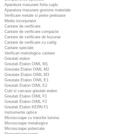
Aparatura masurare forta cuplu
Aparatura masurare grosime materiale
Verificare metale si pietre pretioase
Mediu inconjurator
Cantare de verificare
Cantare de verificare compacte
Cantare de verificare de buzunar
Cantare de verificare cu carlig
Cantare speciale
Verificari metrologice cantare
Greutati etalon
Greutati Etalon OIML M1
Greutate Etalon OIML M2
Greutate Etalon OIML M3
Greutate Etalon OIML E1
Greutati Etalon OIML E2
Cutii si carcase greutati etalon
Greutati Etalon OIML F1
Greutati Etalon OIML F2
Greutati Etalon KERN F1
Instrumente optice
Microscoape cu transfer lumina
Microscoape metalurgice
Microscoape polarizate
Stereomicroscoape