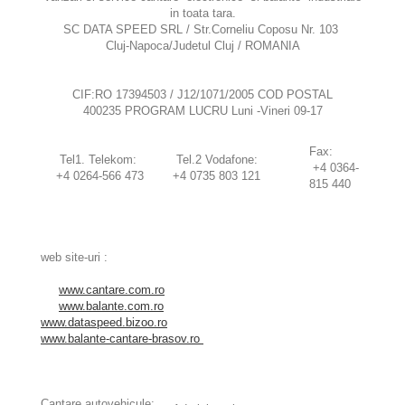
in toata tara.
SC DATA SPEED SRL / Str.Corneliu Coposu Nr. 103
Cluj-Napoca/Judetul Cluj / ROMANIA
CIF:RO 17394503 / J12/1071/2005 COD POSTAL
400235 PROGRAM LUCRU Luni -Vineri 09-17
Fax:
Tel1. Telekom:
Tel.2 Vodafone:
+4 0364-
+4 0264-566 473
+4 0735 803 121
815 440
web site-uri :
www.cantare.com.ro
www.balante.com.ro
www.dataspeed.bizoo.ro
www.balante-cantare-brasov.ro
Cantare autovehicule: